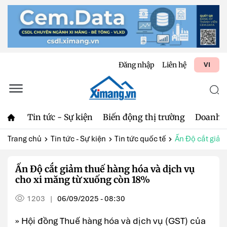
Đăng nhập
Liên hệ
VI
Tin tức - Sự kiện
Biến động thị trường
Doanh 
Trang chủ
Tin tức - Sự kiện
Tin tức quốc tế
Ấn Độ cắt giảm 
Ấn Độ cắt giảm thuế hàng hóa và dịch vụ
cho xi măng từ xuống còn 18%
1203
06/09/2025 - 08:30
|
» Hội đồng Thuế hàng hóa và dịch vụ (GST) của