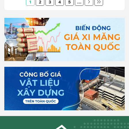
1
2
3
4
5
...