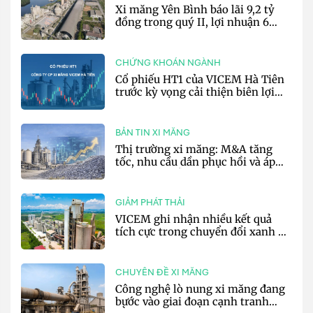
Xi măng Yên Bình báo lãi 9,2 tỷ
đồng trong quý II, lợi nhuận 6
tháng vẫn ở mức thấp
CHỨNG KHOÁN NGÀNH
Cổ phiếu HT1 của VICEM Hà Tiên
trước kỳ vọng cải thiện biên lợi
nhuận trong nửa cuối năm 2026
BẢN TIN XI MĂNG
Thị trường xi măng: M&A tăng
tốc, nhu cầu dần phục hồi và áp
lực chi phí vẫn hiện hữu
GIẢM PHÁT THẢI
VICEM ghi nhận nhiều kết quả
tích cực trong chuyển đổi xanh 6
tháng đầu năm
CHUYÊN ĐỀ XI MĂNG
Công nghệ lò nung xi măng đang
bước vào giai đoạn cạnh tranh