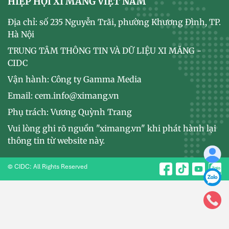
HIỆP HỘI XI MĂNG VIỆT NAM
Địa chỉ: số 235 Nguyễn Trãi, phường Khương Đình, TP.
Hà Nội
TRUNG TÂM THÔNG TIN VÀ DỮ LIỆU XI MĂNG -
CIDC
Vận hành: Công ty Gamma Media
Email: cem.info@ximang.vn
Phụ trách: Vương Quỳnh Trang
Vui lòng ghi rõ nguồn "ximang.vn" khi phát hành lại
thông tin từ website này.
© CIDC: All Rights Reserved