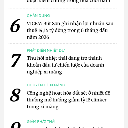
được kiểm chứng trong nửa cuối năm
CHÂN DUNG
6
VICEM Bút Sơn ghi nhận lợi nhuận sau
thuế 14,14 tỷ đồng trong 6 tháng đầu
năm 2026
PHÁT ĐIỆN NHIỆT DƯ
7
Thu hồi nhiệt thải đang trở thành
khoản đầu tư chiến lược của doanh
nghiệp xi măng
CHUYÊN ĐỀ XI MĂNG
8
Công nghệ hoạt hóa đất sét ở nhiệt độ
thường mở hướng giảm tỷ lệ clinker
trong xi măng
GIẢM PHÁT THẢI