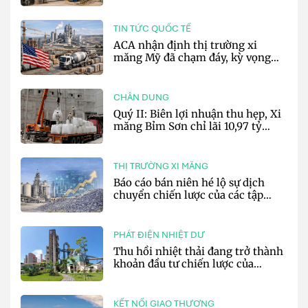
bằng hiệu suất và số hóa
TIN TỨC QUỐC TẾ
ACA nhận định thị trường xi
măng Mỹ đã chạm đáy, kỳ vọng
phục hồi từ năm 2027
CHÂN DUNG
Quý II: Biên lợi nhuận thu hẹp, Xi
măng Bỉm Sơn chỉ lãi 10,97 tỷ
đồng
THỊ TRƯỜNG XI MĂNG
Báo cáo bán niên hé lộ sự dịch
chuyển chiến lược của các tập
đoàn xi măng toàn cầu
PHÁT ĐIỆN NHIỆT DƯ
Thu hồi nhiệt thải đang trở thành
khoản đầu tư chiến lược của
doanh nghiệp xi măng
KẾT NỐI GIAO THƯƠNG