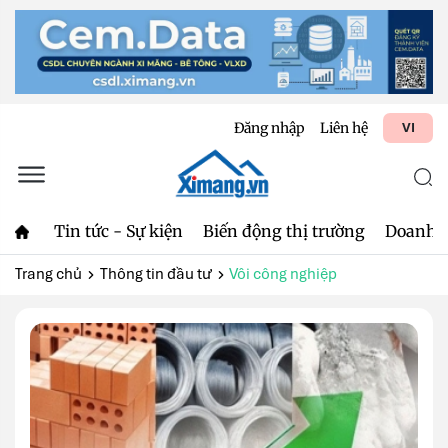
Đăng nhập
Liên hệ
VI
Tin tức - Sự kiện
Biến động thị trường
Doanh 
Trang chủ
Thông tin đầu tư
Vôi công nghiệp