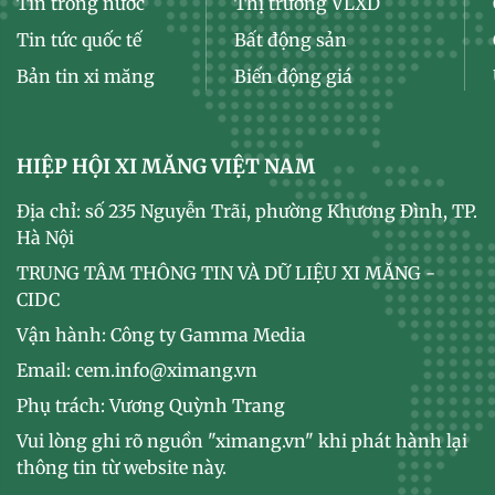
Tin trong nước
Thị trường VLXD
Tin tức quốc tế
Bất động sản
Bản tin xi măng
Biến động giá
HIỆP HỘI XI MĂNG VIỆT NAM
Địa chỉ: số 235 Nguyễn Trãi, phường Khương Đình, TP.
Hà Nội
TRUNG TÂM THÔNG TIN VÀ DỮ LIỆU XI MĂNG -
CIDC
Vận hành: Công ty Gamma Media
Email: cem.info@ximang.vn
Phụ trách: Vương Quỳnh Trang
Vui lòng ghi rõ nguồn "ximang.vn" khi phát hành lại
thông tin từ website này.