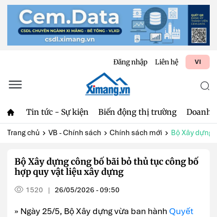
Đăng nhập
Liên hệ
VI
Tin tức - Sự kiện
Biến động thị trường
Doanh 
Trang chủ
VB - Chính sách
Chính sách mới
Bộ Xây dựng c
Bộ Xây dựng công bố bãi bỏ thủ tục công bố
hợp quy vật liệu xây dựng
1520
26/05/2026 - 09:50
|
» Ngày 25/5, Bộ Xây dựng vừa ban hành
Quyết