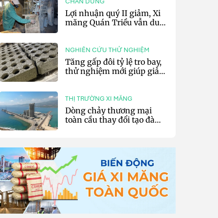
CHÂN DUNG
Lợi nhuận quý II giảm, Xi
măng Quán Triều vẫn duy
trì trả cổ tức tiền mặt
NGHIÊN CỨU THỬ NGHIỆM
Tăng gấp đôi tỷ lệ tro bay,
thử nghiệm mới giúp giảm
20% phát thải carbon cho
bê tông
THỊ TRƯỜNG XI MĂNG
Dòng chảy thương mại
toàn cầu thay đổi tạo đà
cho xuất khẩu xi măng và
clinker của Thổ Nhĩ Kỳ