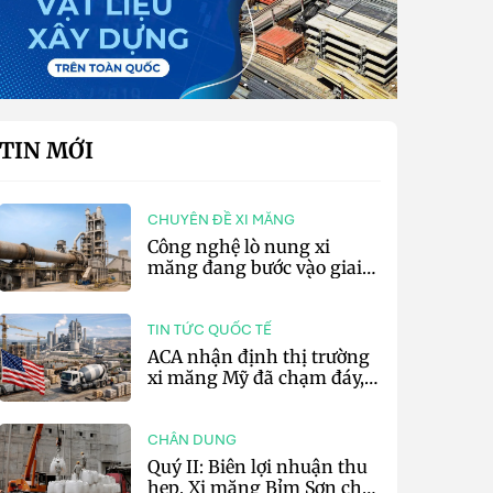
TIN MỚI
CHUYÊN ĐỀ XI MĂNG
Công nghệ lò nung xi
măng đang bước vào giai
đoạn cạnh tranh bằng
hiệu suất và số hóa
TIN TỨC QUỐC TẾ
ACA nhận định thị trường
xi măng Mỹ đã chạm đáy,
kỳ vọng phục hồi từ năm
2027
CHÂN DUNG
Quý II: Biên lợi nhuận thu
hẹp, Xi măng Bỉm Sơn chỉ