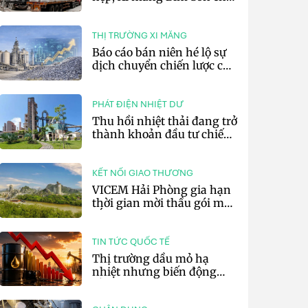
lãi 10,97 tỷ đồng
THỊ TRƯỜNG XI MĂNG
Báo cáo bán niên hé lộ sự
dịch chuyển chiến lược của
các tập đoàn xi măng toàn
cầu
PHÁT ĐIỆN NHIỆT DƯ
Thu hồi nhiệt thải đang trở
thành khoản đầu tư chiến
lược của doanh nghiệp xi
măng
KẾT NỐI GIAO THƯƠNG
VICEM Hải Phòng gia hạn
thời gian mời thầu gói mua
sắm đất đá silic đợt 3 năm
2026
TIN TỨC QUỐC TẾ
Thị trường dầu mỏ hạ
nhiệt nhưng biến động
vẫn khó lường