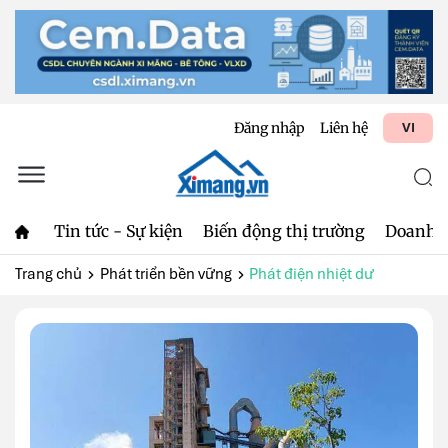
Đăng nhập
Liên hệ
VI
Tin tức - Sự kiện
Biến động thị trường
Doanh 
Trang chủ
Phát triển bền vững
Phát điện nhiệt dư