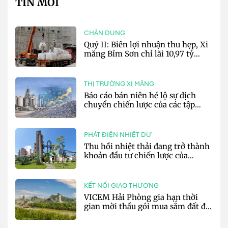
TIN MỚI
CHÂN DUNG
Quý II: Biên lợi nhuận thu hẹp, Xi
măng Bỉm Sơn chỉ lãi 10,97 tỷ
đồng
THỊ TRƯỜNG XI MĂNG
Báo cáo bán niên hé lộ sự dịch
chuyển chiến lược của các tập
đoàn xi măng toàn cầu
PHÁT ĐIỆN NHIỆT DƯ
Thu hồi nhiệt thải đang trở thành
khoản đầu tư chiến lược của
doanh nghiệp xi măng
KẾT NỐI GIAO THƯƠNG
VICEM Hải Phòng gia hạn thời
gian mời thầu gói mua sắm đất đá
silic đợt 3 năm 2026