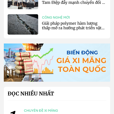
Tam Điệp đẩy mạnh chuyển đổi số
và sản xuất xanh
CÔNG NGHỆ MỚI
Giải pháp polymer hàm lượng
thấp mở ra hướng phát triển vật
liệu nền xi măng tự phục hồi
ĐỌC NHIỀU NHẤT
CHUYÊN ĐỀ XI MĂNG