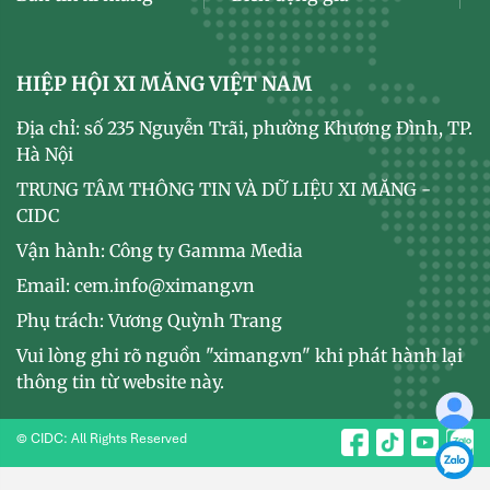
HIỆP HỘI XI MĂNG VIỆT NAM
Địa chỉ: số 235 Nguyễn Trãi, phường Khương Đình, TP.
Hà Nội
TRUNG TÂM THÔNG TIN VÀ DỮ LIỆU XI MĂNG -
CIDC
Vận hành: Công ty Gamma Media
Email: cem.info@ximang.vn
Phụ trách: Vương Quỳnh Trang
Vui lòng ghi rõ nguồn "ximang.vn" khi phát hành lại
thông tin từ website này.
© CIDC: All Rights Reserved