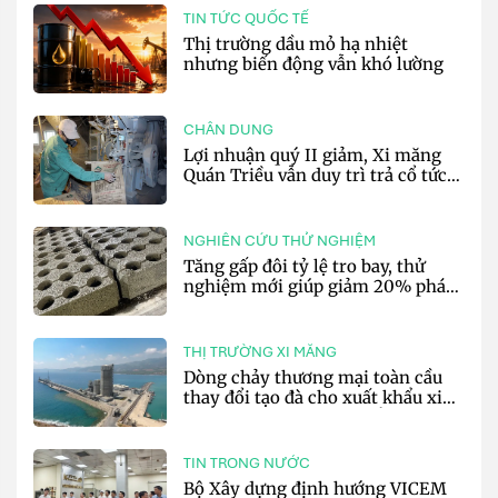
TIN TỨC QUỐC TẾ
Thị trường dầu mỏ hạ nhiệt
nhưng biến động vẫn khó lường
CHÂN DUNG
Lợi nhuận quý II giảm, Xi măng
Quán Triều vẫn duy trì trả cổ tức
tiền mặt
NGHIÊN CỨU THỬ NGHIỆM
Tăng gấp đôi tỷ lệ tro bay, thử
nghiệm mới giúp giảm 20% phát
thải carbon cho bê tông
THỊ TRƯỜNG XI MĂNG
Dòng chảy thương mại toàn cầu
thay đổi tạo đà cho xuất khẩu xi
măng và clinker của Thổ Nhĩ Kỳ
TIN TRONG NƯỚC
Bộ Xây dựng định hướng VICEM