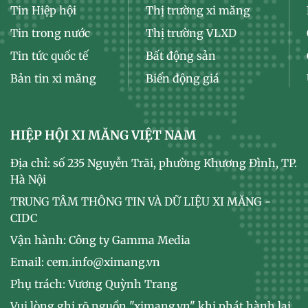
Tin Hiệp hội
Thị trường xi măng
Tin trong nước
Thị trường VLXD
Tin tức quốc tế
Bất động sản
Bản tin xi măng
Biến động giá
HIỆP HỘI XI MĂNG VIỆT NAM
Địa chỉ: số 235 Nguyễn Trãi, phường Khương Đình, TP.
Hà Nội
TRUNG TÂM THÔNG TIN VÀ DỮ LIỆU XI MĂNG -
CIDC
Vận hành: Công ty Gamma Media
Email: cem.info@ximang.vn
Phụ trách: Vương Quỳnh Trang
Vui lòng ghi rõ nguồn "ximang.vn" khi phát hành lại