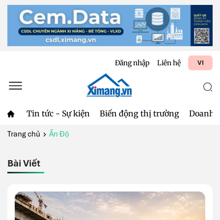
Đăng nhập
Liên hệ
VI
Tin tức - Sự kiện
Biến động thị trường
Doanh 
Trang chủ
Ấn Độ
Bài Viết