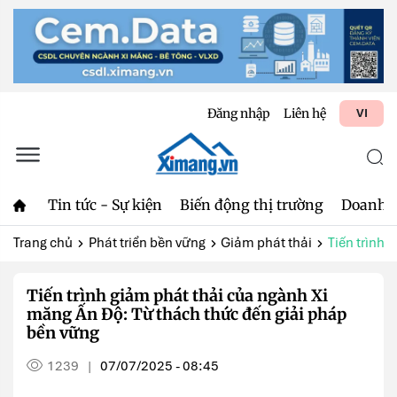
Đăng nhập
Liên hệ
VI
Tin tức - Sự kiện
Biến động thị trường
Doanh 
Trang chủ
Phát triển bền vững
Giảm phát thải
Tiến trình 
Tiến trình giảm phát thải của ngành Xi
măng Ấn Độ: Từ thách thức đến giải pháp
bền vững
1239
07/07/2025 - 08:45
|