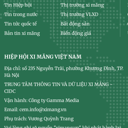
Tin Hiệp hội
Thị trường xi măng
Tin trong nước
Thị trường VLXD
Tin tức quốc tế
Bất động sản
Bản tin xi măng
Biến động giá
HIỆP HỘI XI MĂNG VIỆT NAM
Địa chỉ: số 235 Nguyễn Trãi, phường Khương Đình, TP.
Hà Nội
TRUNG TÂM THÔNG TIN VÀ DỮ LIỆU XI MĂNG -
CIDC
Vận hành: Công ty Gamma Media
Email: cem.info@ximang.vn
Phụ trách: Vương Quỳnh Trang
Vui lòng ghi rõ nguồn "ximang.vn" khi phát hành lại