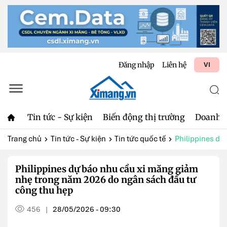
Đăng nhập
Liên hệ
VI
Tin tức - Sự kiện
Biến động thị trường
Doanh 
Trang chủ
Tin tức - Sự kiện
Tin tức quốc tế
Philippines dự
Philippines dự báo nhu cầu xi măng giảm
nhẹ trong năm 2026 do ngân sách đầu tư
công thu hẹp
456
28/05/2026 - 09:30
|