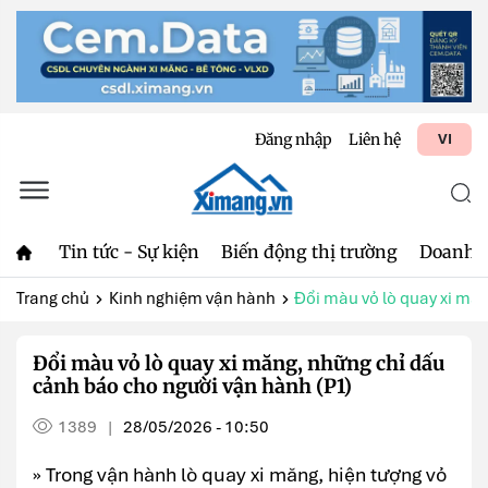
Đăng nhập
Liên hệ
VI
Tin tức - Sự kiện
Biến động thị trường
Doanh 
Trang chủ
Kinh nghiệm vận hành
Đổi màu vỏ lò quay xi măn
Đổi màu vỏ lò quay xi măng, những chỉ dấu
cảnh báo cho người vận hành (P1)
1389
28/05/2026 - 10:50
|
» Trong vận hành lò quay xi măng, hiện tượng vỏ