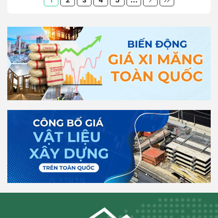
1
2
3
4
5
...