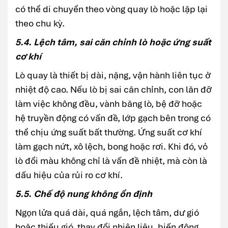
có thể di chuyển theo vòng quay lò hoặc lặp lại
theo chu kỳ.
5.4. Lệch tâm, sai căn chỉnh lò hoặc ứng suất
cơ khí
Lò quay là thiết bị dài, nặng, vận hành liên tục ở
nhiệt độ cao. Nếu lò bị sai căn chỉnh, con lăn đỡ
làm việc không đều, vành băng lò, bệ đỡ hoặc
hệ truyền động có vấn đề, lớp gạch bên trong có
thể chịu ứng suất bất thường. Ứng suất cơ khí
làm gạch nứt, xô lệch, bong hoặc rơi. Khi đó, vỏ
lò đổi màu không chỉ là vấn đề nhiệt, mà còn là
dấu hiệu của rủi ro cơ khí.
5.5. Chế độ nung không ổn định
Ngọn lửa quá dài, quá ngắn, lệch tâm, dư gió
hoặc thiếu gió, thay đổi nhiên liệu, biến động