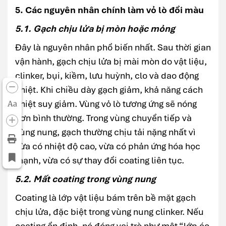
5. Các nguyên nhân chính làm vỏ lò đổi màu
5.1. Gạch chịu lửa bị mòn hoặc mỏng
Đây là nguyên nhân phổ biến nhất. Sau thời gian
vận hành, gạch chịu lửa bị mài mòn do vật liệu,
clinker, bụi, kiềm, lưu huỳnh, clo và dao động
nhiệt. Khi chiều dày gạch giảm, khả năng cách
nhiệt suy giảm. Vùng vỏ lò tương ứng sẽ nóng
Aa
hơn bình thường. Trong vùng chuyển tiếp và
vùng nung, gạch thường chịu tải nặng nhất vì
vừa có nhiệt độ cao, vừa có phản ứng hóa học
mạnh, vừa có sự thay đổi coating liên tục.
5.2. Mất coating trong vùng nung
Coating là lớp vật liệu bám trên bề mặt gạch
chịu lửa, đặc biệt trong vùng nung clinker. Nếu
coating ổn định, nó đóng vai trò như một “lớp áo