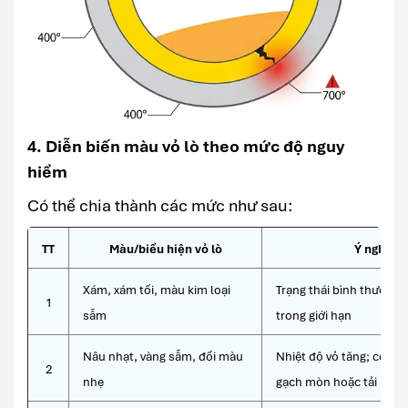
4. Diễn biến màu vỏ lò theo mức độ nguy
hiểm
Có thể chia thành các mức như sau:
TT
Màu/biểu hiện vỏ lò
Ý nghĩa 
Xám, xám tối, màu kim loại
Trạng thái bình thường 
1
sẫm
trong giới hạn
Nâu nhạt, vàng sẫm, đổi màu
Nhiệt độ vỏ tăng; có thể
2
nhẹ
gạch mòn hoặc tải nhiệt