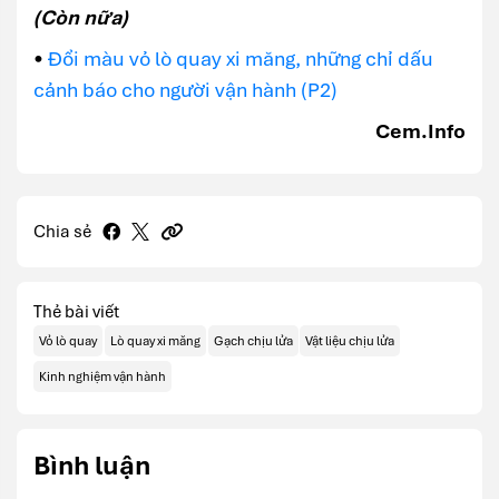
(Còn nữa)
•
Đổi màu vỏ lò quay xi măng, những chỉ dấu
cảnh báo cho người vận hành (P2)
Cem.Info
Chia sẻ
Thẻ bài viết
Vỏ lò quay
Lò quay xi măng
Gạch chịu lửa
Vật liệu chịu lửa
Kinh nghiệm vận hành
Bình luận