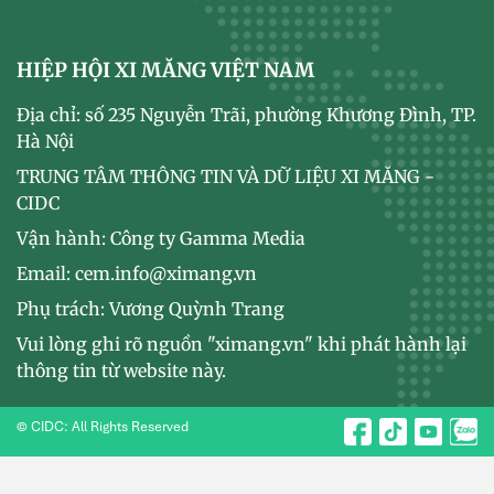
HIỆP HỘI XI MĂNG VIỆT NAM
Địa chỉ: số 235 Nguyễn Trãi, phường Khương Đình, TP.
Hà Nội
TRUNG TÂM THÔNG TIN VÀ DỮ LIỆU XI MĂNG -
CIDC
Vận hành: Công ty Gamma Media
Email: cem.info@ximang.vn
Phụ trách: Vương Quỳnh Trang
Vui lòng ghi rõ nguồn "ximang.vn" khi phát hành lại
thông tin từ website này.
© CIDC: All Rights Reserved