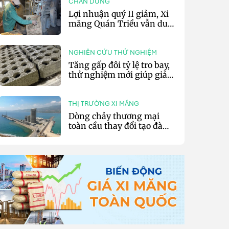
CHÂN DUNG
Lợi nhuận quý II giảm, Xi
măng Quán Triều vẫn duy
trì trả cổ tức tiền mặt
NGHIÊN CỨU THỬ NGHIỆM
Tăng gấp đôi tỷ lệ tro bay,
thử nghiệm mới giúp giảm
20% phát thải carbon cho
bê tông
THỊ TRƯỜNG XI MĂNG
Dòng chảy thương mại
toàn cầu thay đổi tạo đà
cho xuất khẩu xi măng và
clinker của Thổ Nhĩ Kỳ