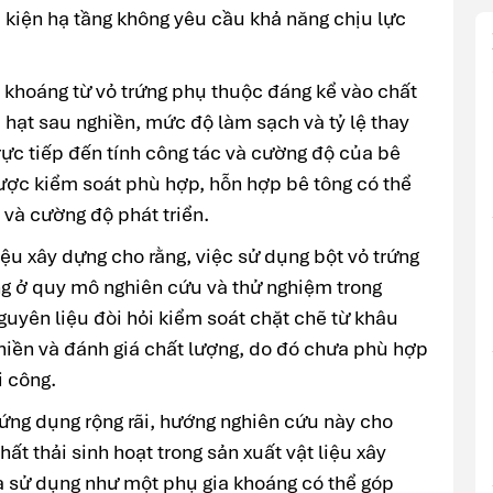
u kiện hạ tầng không yêu cầu khả năng chịu lực
 khoáng từ vỏ trứng phụ thuộc đáng kể vào chất
c hạt sau nghiền, mức độ làm sạch và tỷ lệ thay
rực tiếp đến tính công tác và cường độ của bê
được kiểm soát phù hợp, hỗn hợp bê tông có thể
và cường độ phát triển.
iệu xây dựng cho rằng, việc sử dụng bột vỏ trứng
ng ở quy mô nghiên cứu và thử nghiệm trong
nguyên liệu đòi hỏi kiểm soát chặt chẽ từ khâu
hiền và đánh giá chất lượng, do đó chưa phù hợp
i công.
ứng dụng rộng rãi, hướng nghiên cứu này cho
ất thải sinh hoạt trong sản xuất vật liệu xây
a sử dụng như một phụ gia khoáng có thể góp