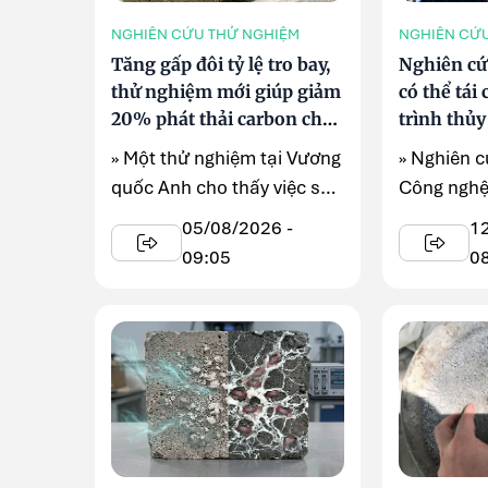
NGHIÊN CỨU THỬ NGHIỆM
NGHIÊN CỨ
Tăng gấp đôi tỷ lệ tro bay,
Nghiên cứ
thử nghiệm mới giúp giảm
có thể tái
20% phát thải carbon cho
trình thủ
bê tông
» Một thử nghiệm tại Vương
» Nghiên c
quốc Anh cho thấy việc sử
Công nghệ
dụng phụ gia MevoXL có
(MIT) cho
05/08/2026 -
1
thể nâng tỷ lệ tro ...
chỉ ...
09:05
0