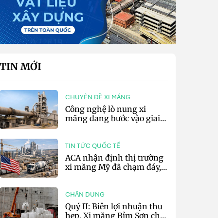
TIN MỚI
CHUYÊN ĐỀ XI MĂNG
Công nghệ lò nung xi
măng đang bước vào giai
đoạn cạnh tranh bằng
hiệu suất và số hóa
TIN TỨC QUỐC TẾ
ACA nhận định thị trường
xi măng Mỹ đã chạm đáy,
kỳ vọng phục hồi từ năm
2027
CHÂN DUNG
Quý II: Biên lợi nhuận thu
hẹp, Xi măng Bỉm Sơn chỉ