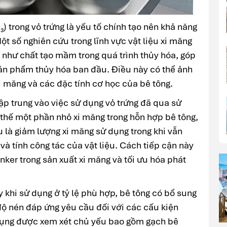
 trong vỏ trứng là yếu tố chính tạo nên khả năng
ột số nghiên cứu trong lĩnh vực vật liệu xi măng
 như chất tạo mầm trong quá trình thủy hóa, góp
ản phẩm thủy hóa ban đầu. Điều này có thể ảnh
i măng và các đặc tính cơ học của bê tông.
ập trung vào việc sử dụng vỏ trứng đã qua sử
thế một phần nhỏ xi măng trong hỗn hợp bê tông,
u là giảm lượng xi măng sử dụng trong khi vẫn
à tính công tác của vật liệu. Cách tiếp cận này
nker trong sản xuất xi măng và tối ưu hóa phát
 khi sử dụng ở tỷ lệ phù hợp, bê tông có bổ sung
độ nén đáp ứng yêu cầu đối với các cấu kiện
 dụng được xem xét chủ yếu bao gồm gạch bê