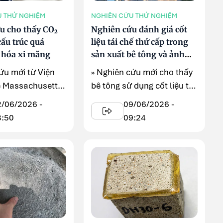
U THỬ NGHIỆM
NGHIÊN CỨU THỬ NGHIỆM
u cho thấy CO₂
Nghiên cứu đánh giá cốt
 cấu trúc quá
liệu tái chế thứ cấp trong
y hóa xi măng
sản xuất bê tông và ảnh
hưởng đến độ bền vật liệu
ứu mới từ Viện
» Nghiên cứu mới cho thấy
 Massachusetts
bê tông sử dụng cốt liệu tái
 thấy CO₂ không
chế thứ cấp vẫn có thể ...
2/06/2026 -
09/06/2026 -
8:50
09:24