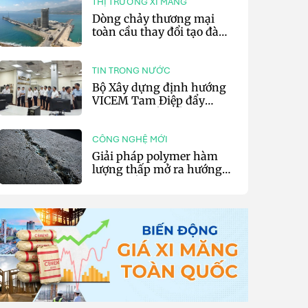
THỊ TRƯỜNG XI MĂNG
Dòng chảy thương mại
toàn cầu thay đổi tạo đà
cho xuất khẩu xi măng và
clinker của Thổ Nhĩ Kỳ
TIN TRONG NƯỚC
Bộ Xây dựng định hướng
VICEM Tam Điệp đẩy
mạnh chuyển đổi số và sản
xuất xanh
CÔNG NGHỆ MỚI
Giải pháp polymer hàm
lượng thấp mở ra hướng
phát triển vật liệu nền xi
măng tự phục hồi