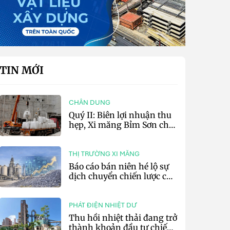
TIN MỚI
CHÂN DUNG
Quý II: Biên lợi nhuận thu
hẹp, Xi măng Bỉm Sơn chỉ
lãi 10,97 tỷ đồng
THỊ TRƯỜNG XI MĂNG
Báo cáo bán niên hé lộ sự
dịch chuyển chiến lược của
các tập đoàn xi măng toàn
cầu
PHÁT ĐIỆN NHIỆT DƯ
Thu hồi nhiệt thải đang trở
thành khoản đầu tư chiến