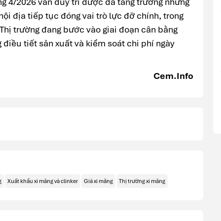
ng 4/2026 vẫn duy trì được đà tăng trưởng nhưng
ội địa tiếp tục đóng vai trò lực đỡ chính, trong
 Thị trường đang bước vào giai đoạn cân bằng
 điều tiết sản xuất và kiểm soát chi phí ngày
Cem.Info
g
Xuất khẩu xi măng và clinker
Giá xi măng
Thị trường xi măng