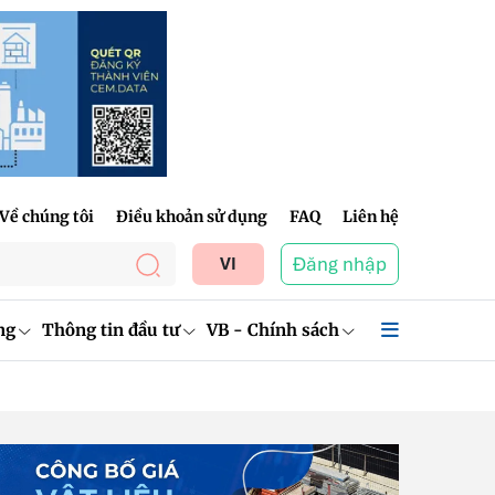
Về chúng tôi
Điều khoản sử dụng
FAQ
Liên hệ
Đăng nhập
VI
ng
Thông tin đầu tư
VB - Chính sách