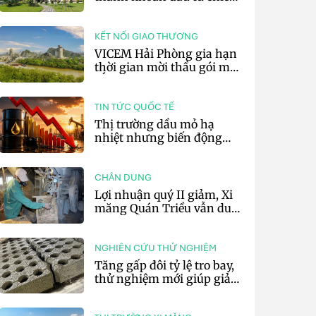
lược của doanh nghiệp xi
măng
KẾT NỐI GIAO THƯƠNG
VICEM Hải Phòng gia hạn
thời gian mời thầu gói mua
sắm đất đá silic đợt 3 năm
2026
TIN TỨC QUỐC TẾ
Thị trường dầu mỏ hạ
nhiệt nhưng biến động
vẫn khó lường
CHÂN DUNG
Lợi nhuận quý II giảm, Xi
măng Quán Triều vẫn duy
trì trả cổ tức tiền mặt
NGHIÊN CỨU THỬ NGHIỆM
Tăng gấp đôi tỷ lệ tro bay,
thử nghiệm mới giúp giảm
20% phát thải carbon cho
bê tông