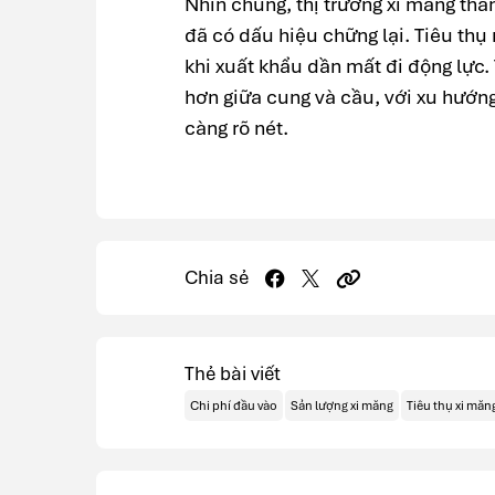
Nhìn chung, thị trường xi măng thá
đã có dấu hiệu chững lại. Tiêu thụ n
khi xuất khẩu dần mất đi động lực.
hơn giữa cung và cầu, với xu hướng
càng rõ nét.
Chia sẻ
Thẻ bài viết
Chi phí đầu vào
Sản lượng xi măng
Tiêu thụ xi măn