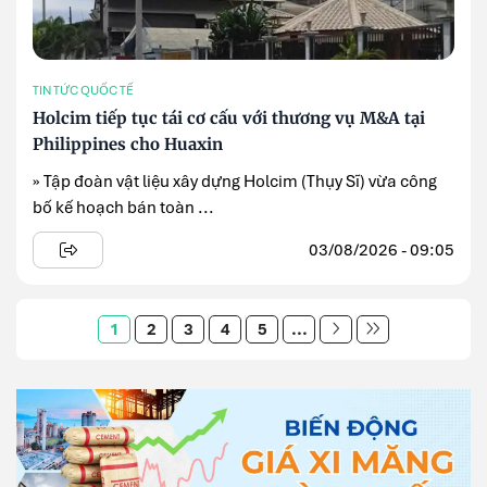
TIN TỨC QUỐC TẾ
Holcim tiếp tục tái cơ cấu với thương vụ M&A tại
Philippines cho Huaxin
» Tập đoàn vật liệu xây dựng Holcim (Thụy Sĩ) vừa công
bố kế hoạch bán toàn ...
03/08/2026 - 09:05
1
2
3
4
5
...