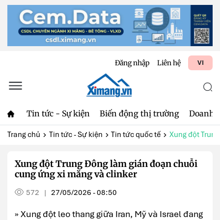
Đăng nhập
Liên hệ
VI
Tin tức - Sự kiện
Biến động thị trường
Doanh 
Trang chủ
Tin tức - Sự kiện
Tin tức quốc tế
Xung đột Trung
Xung đột Trung Đông làm gián đoạn chuỗi
cung ứng xi măng và clinker
572
27/05/2026 - 08:50
|
» Xung đột leo thang giữa Iran, Mỹ và Israel đang