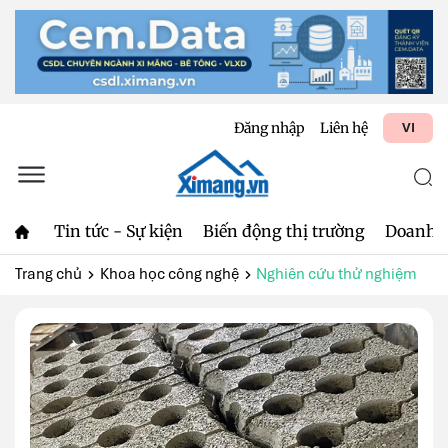
Đăng nhập
Liên hệ
VI
Tin tức - Sự kiện
Biến động thị trường
Doanh 
Trang chủ
Khoa học công nghệ
Nghiên cứu thử nghiệm