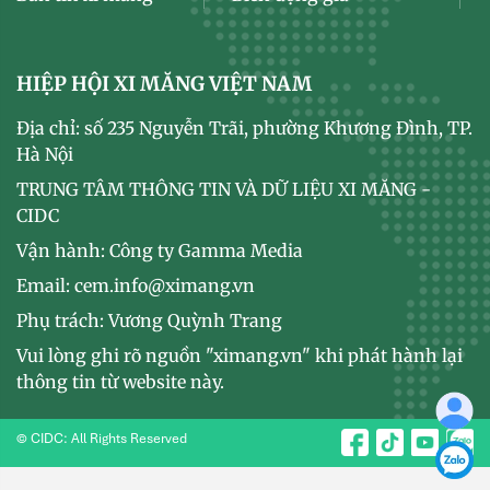
HIỆP HỘI XI MĂNG VIỆT NAM
Địa chỉ: số 235 Nguyễn Trãi, phường Khương Đình, TP.
Hà Nội
TRUNG TÂM THÔNG TIN VÀ DỮ LIỆU XI MĂNG -
CIDC
Vận hành: Công ty Gamma Media
Email: cem.info@ximang.vn
Phụ trách: Vương Quỳnh Trang
Vui lòng ghi rõ nguồn "ximang.vn" khi phát hành lại
thông tin từ website này.
© CIDC: All Rights Reserved