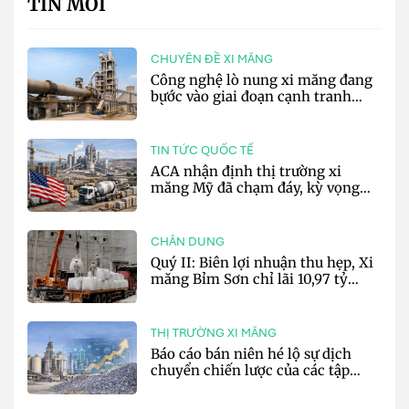
TIN MỚI
CHUYÊN ĐỀ XI MĂNG
Công nghệ lò nung xi măng đang
bước vào giai đoạn cạnh tranh
bằng hiệu suất và số hóa
TIN TỨC QUỐC TẾ
ACA nhận định thị trường xi
măng Mỹ đã chạm đáy, kỳ vọng
phục hồi từ năm 2027
CHÂN DUNG
Quý II: Biên lợi nhuận thu hẹp, Xi
măng Bỉm Sơn chỉ lãi 10,97 tỷ
đồng
THỊ TRƯỜNG XI MĂNG
Báo cáo bán niên hé lộ sự dịch
chuyển chiến lược của các tập
đoàn xi măng toàn cầu