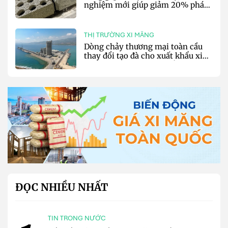
nghiệm mới giúp giảm 20% phát
thải carbon cho bê tông
THỊ TRƯỜNG XI MĂNG
Dòng chảy thương mại toàn cầu
thay đổi tạo đà cho xuất khẩu xi
măng và clinker của Thổ Nhĩ Kỳ
ĐỌC NHIỀU NHẤT
TIN TRONG NƯỚC