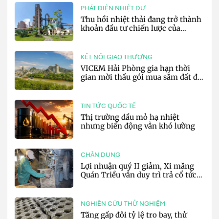
PHÁT ĐIỆN NHIỆT DƯ
Thu hồi nhiệt thải đang trở thành
khoản đầu tư chiến lược của
doanh nghiệp xi măng
KẾT NỐI GIAO THƯƠNG
VICEM Hải Phòng gia hạn thời
gian mời thầu gói mua sắm đất đá
silic đợt 3 năm 2026
TIN TỨC QUỐC TẾ
Thị trường dầu mỏ hạ nhiệt
nhưng biến động vẫn khó lường
CHÂN DUNG
Lợi nhuận quý II giảm, Xi măng
Quán Triều vẫn duy trì trả cổ tức
tiền mặt
NGHIÊN CỨU THỬ NGHIỆM
Tăng gấp đôi tỷ lệ tro bay, thử