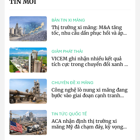
TIN MỚI
BẢN TIN XI MĂNG
Thị trường xi măng: M&A tăng
tốc, nhu cầu dần phục hồi và áp
lực chi phí vẫn hiện hữu
GIẢM PHÁT THẢI
VICEM ghi nhận nhiều kết quả
tích cực trong chuyển đổi xanh 6
tháng đầu năm
CHUYÊN ĐỀ XI MĂNG
Công nghệ lò nung xi măng đang
bước vào giai đoạn cạnh tranh
bằng hiệu suất và số hóa
TIN TỨC QUỐC TẾ
ACA nhận định thị trường xi
măng Mỹ đã chạm đáy, kỳ vọng
phục hồi từ năm 2027