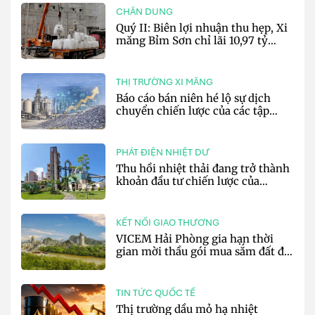
CHÂN DUNG
Quý II: Biên lợi nhuận thu hẹp, Xi
măng Bỉm Sơn chỉ lãi 10,97 tỷ
đồng
THỊ TRƯỜNG XI MĂNG
Báo cáo bán niên hé lộ sự dịch
chuyển chiến lược của các tập
đoàn xi măng toàn cầu
PHÁT ĐIỆN NHIỆT DƯ
Thu hồi nhiệt thải đang trở thành
khoản đầu tư chiến lược của
doanh nghiệp xi măng
KẾT NỐI GIAO THƯƠNG
VICEM Hải Phòng gia hạn thời
gian mời thầu gói mua sắm đất đá
silic đợt 3 năm 2026
TIN TỨC QUỐC TẾ
Thị trường dầu mỏ hạ nhiệt