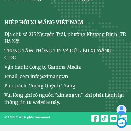
HIỆP HỘI XI MĂNG VIỆT NAM
Địa chỉ: số 235 Nguyễn Trãi, phường Khương Đình, TP.
Hà Nội
TRUNG TÂM THÔNG TIN VÀ DỮ LIỆU XI MĂNG -
CIDC
Vận hành: Công ty Gamma Media
Email: cem.info@ximang.vn
Phụ trách: Vương Quỳnh Trang
Vui lòng ghi rõ nguồn "ximang.vn" khi phát hành lại
thông tin từ website này.
© CIDC: All Rights Reserved