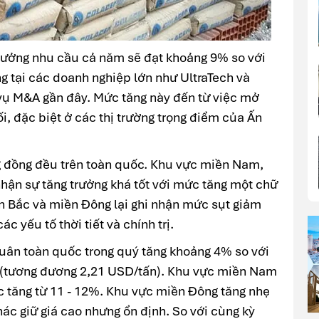
trưởng nhu cầu cả năm sẽ đạt khoảng 9% so với
g tại các doanh nghiệp lớn như UltraTech và
ụ M&A gần đây. Mức tăng này đến từ việc mở
, đặc biệt ở các thị trường trọng điểm của Ấn
g đồng đều trên toàn quốc. Khu vực miền Nam,
nhận sự tăng trưởng khá tốt với mức tăng một chữ
iền Bắc và miền Đông lại ghi nhận mức sụt giảm
 yếu tố thời tiết và chính trị.
uân toàn quốc trong quý tăng khoảng 4% so với
n (tương đương 2,21 USD/tấn). Khu vực miền Nam
c tăng từ 11 - 12%. Khu vực miền Đông tăng nhẹ
ác giữ giá cao nhưng ổn định. So với cùng kỳ