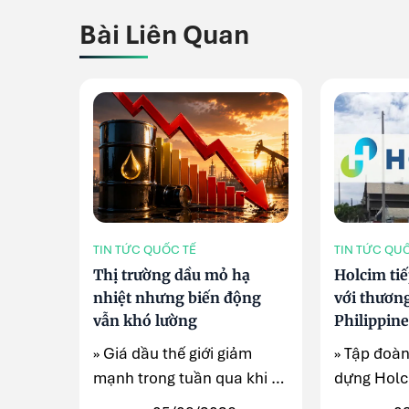
Bài Liên Quan
TIN TỨC QUỐC TẾ
TIN TỨC QU
Thị trường dầu mỏ hạ
Holcim tiế
nhiệt nhưng biến động
với thươn
vẫn khó lường
Philippin
» Giá dầu thế giới giảm
» Tập đoàn
mạnh trong tuần qua khi kỳ
dựng Holci
vọng căng thẳng tại Trung
công bố k