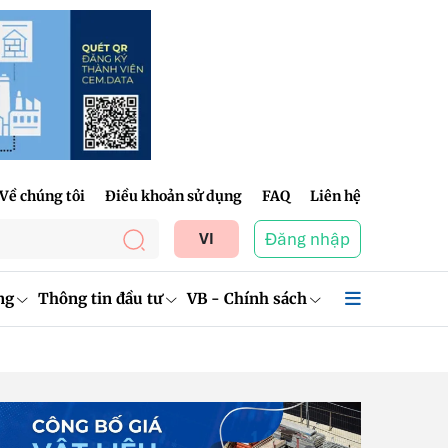
Về chúng tôi
Điều khoản sử dụng
FAQ
Liên hệ
Đăng nhập
VI
ng
Thông tin đầu tư
VB - Chính sách