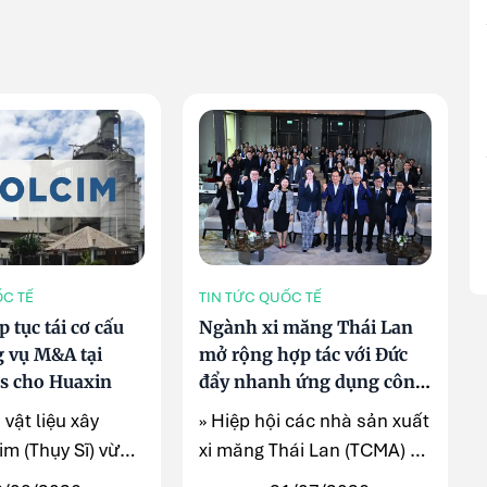
ỐC TẾ
TIN TỨC QUỐC TẾ
p tục tái cơ cấu
Ngành xi măng Thái Lan
g vụ M&A tại
mở rộng hợp tác với Đức
es cho Huaxin
đẩy nhanh ứng dụng công
nghệ carbon thấp
 vật liệu xây
» Hiệp hội các nhà sản xuất
m (Thụy Sĩ) vừa
xi măng Thái Lan (TCMA) và
ế hoạch bán toàn
Tổ chức hợp tác ...