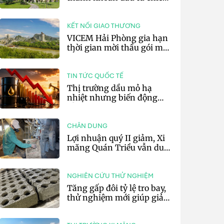
lược của doanh nghiệp xi
măng
KẾT NỐI GIAO THƯƠNG
VICEM Hải Phòng gia hạn
thời gian mời thầu gói mua
sắm đất đá silic đợt 3 năm
2026
TIN TỨC QUỐC TẾ
Thị trường dầu mỏ hạ
nhiệt nhưng biến động
vẫn khó lường
CHÂN DUNG
Lợi nhuận quý II giảm, Xi
măng Quán Triều vẫn duy
trì trả cổ tức tiền mặt
NGHIÊN CỨU THỬ NGHIỆM
Tăng gấp đôi tỷ lệ tro bay,
thử nghiệm mới giúp giảm
20% phát thải carbon cho
bê tông