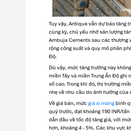
Tuy vậy, Antique vẫn dự báo tăng 
cùng kỳ, chủ yếu nhờ sản lượng tăn
Ambuja Cements sau các thương v
rộng công suất và quy mô phân phối
Độ.
Dù vậy, mức tăng trưởng này khôn
miền Tây và miền Trung Ấn Độ ghi 
số cao. Trong khi đó, thị trường m
nhẹ về nhu cầu do ảnh hưởng của các
Về giá bán, mức
giá xi măng
bình q
quý trước, đạt khoảng 190 INR/tấ
dẫn đầu về tốc độ tăng giá, với mứ
hơn, khoảng 4 - 5%. Các khu vực kh