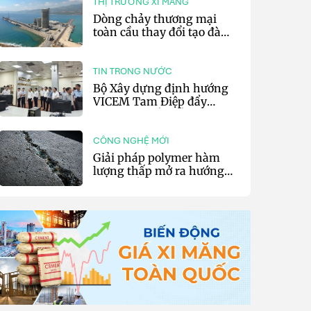
THỊ TRƯỜNG XI MĂNG
Dòng chảy thương mại
toàn cầu thay đổi tạo đà
cho xuất khẩu xi măng và
clinker của Thổ Nhĩ Kỳ
TIN TRONG NƯỚC
Bộ Xây dựng định hướng
VICEM Tam Điệp đẩy
mạnh chuyển đổi số và sản
xuất xanh
CÔNG NGHỆ MỚI
Giải pháp polymer hàm
lượng thấp mở ra hướng
phát triển vật liệu nền xi
măng tự phục hồi