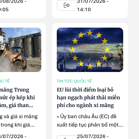
3/08/2026 -
31/07/2026 -
9:05
14:10
ỐC TẾ
TIN TỨC QUỐC TẾ
 măng Trung
EU lùi thời điểm loại bỏ
sức ép kép khi
hạn ngạch phát thải miễn
ảm, giá than
phí cho ngành xi măng
g và giá xi măng
» Ủy ban châu Âu (EC) đề
trong khi giá
xuất tiếp tục phân bổ một
 tăng mạnh ...
phần hạn ngạch phát thải
8/07/2026 -
25/07/2026 -