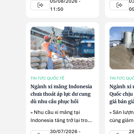
05/08/2026 -
0
Đông dần hạ nhiệt, ...
...
11:50
0
TIN TỨC QUỐC TẾ
TIN TỨC QU
Ngành xi măng Indonesia
Ngành xi
chưa thoát áp lực dư cung
Quốc chịu 
dù nhu cầu phục hồi
giá bán gi
tăng
» Nhu cầu xi măng tại
» Sản lượn
Indonesia tăng trở lại trong
cùng giảm 
nửa đầu năm 2026 nhờ các
than nhiệt
30/07/2026 -
2