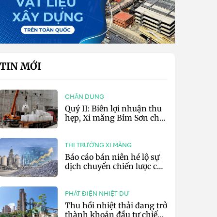
TIN MỚI
CHÂN DUNG
Quý II: Biên lợi nhuận thu
hẹp, Xi măng Bỉm Sơn chỉ
lãi 10,97 tỷ đồng
THỊ TRƯỜNG XI MĂNG
Báo cáo bán niên hé lộ sự
dịch chuyển chiến lược của
các tập đoàn xi măng toàn
cầu
PHÁT ĐIỆN NHIỆT DƯ
Thu hồi nhiệt thải đang trở
thành khoản đầu tư chiến