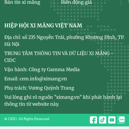
Bản tin xi măng
Biến động giá
HIỆP HỘI XI MĂNG VIỆT NAM
Địa chỉ: số 235 Nguyễn Trãi, phường Khương Đình, TP.
Hà Nội
TRUNG TÂM THÔNG TIN VÀ DỮ LIỆU XI MĂNG -
CIDC
Vận hành: Công ty Gamma Media
Email: cem.info@ximang.vn
Phụ trách: Vương Quỳnh Trang
Vui lòng ghi rõ nguồn "ximang.vn" khi phát hành lại
thông tin từ website này.
© CIDC: All Rights Reserved