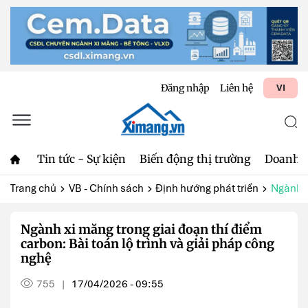
Đăng nhập
Liên hệ
VI
Tin tức - Sự kiện
Biến động thị trường
Doanh 
Trang chủ
VB - Chính sách
Định hướng phát triển
Ngành x
Ngành xi măng trong giai đoạn thí điểm
carbon: Bài toán lộ trình và giải pháp công
nghệ
755
17/04/2026 - 09:55
|