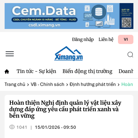
Đăng nhập
Liên hệ
VI
Tin tức - Sự kiện
Biến động thị trường
Doanh 
Trang chủ
VB - Chính sách
Định hướng phát triển
Hoàn thi
Hoàn thiện Nghị định quản lý vật liệu xây
dựng đáp ứng yêu cầu phát triển xanh và
bền vững
1041
15/01/2026 - 09:50
|