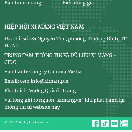
Bản tin xi măng
Biến động giá
HIỆP HỘI XI MĂNG VIỆT NAM
Địa chỉ: số 235 Nguyễn Trãi, phường Khương Đình, TP.
Hà Nội
TRUNG TÂM THÔNG TIN VÀ DỮ LIỆU XI MĂNG -
CIDC
Vận hành: Công ty Gamma Media
Email: cem.info@ximang.vn
Phụ trách: Vương Quỳnh Trang
Vui lòng ghi rõ nguồn "ximang.vn" khi phát hành lại
thông tin từ website này.
© CIDC: All Rights Reserved