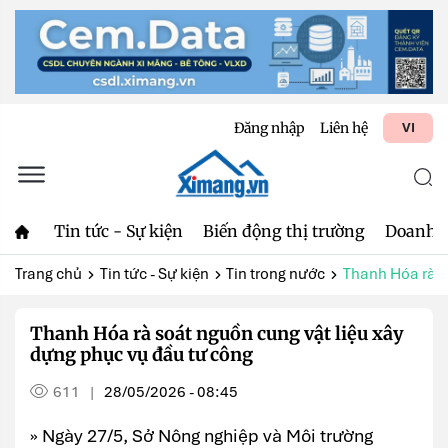
Đăng nhập
Liên hệ
VI
Tin tức - Sự kiện
Biến động thị trường
Doanh 
Trang chủ
Tin tức - Sự kiện
Tin trong nước
Thanh Hóa rà so
Thanh Hóa rà soát nguồn cung vật liệu xây
dựng phục vụ đầu tư công
611
28/05/2026 - 08:45
|
» Ngày 27/5, Sở Nông nghiệp và Môi trường