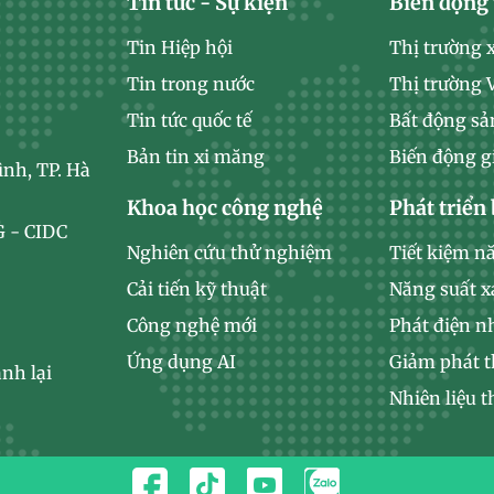
Tin tức - Sự kiện
Biến động 
Tin Hiệp hội
Thị trường 
Tin trong nước
Thị trường
Tin tức quốc tế
Bất động sả
Bản tin xi măng
Biến động g
ình, TP. Hà
Khoa học công nghệ
Phát triển
 - CIDC
Nghiên cứu thử nghiệm
Tiết kiệm n
Cải tiến kỹ thuật
Năng suất 
Công nghệ mới
Phát điện n
Ứng dụng AI
Giảm phát t
nh lại
Nhiên liệu t