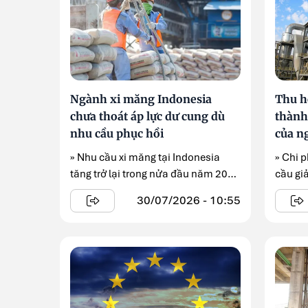
Ngành xi măng Indonesia
Thu hồ
chưa thoát áp lực dư cung dù
thành
nhu cầu phục hồi
của n
» Nhu cầu xi măng tại Indonesia
» Chi 
tăng trở lại trong nửa đầu năm 2026
cầu gi
nhờ các chương trình đầu tư ...
đẩy ...
30/07/2026 - 10:55