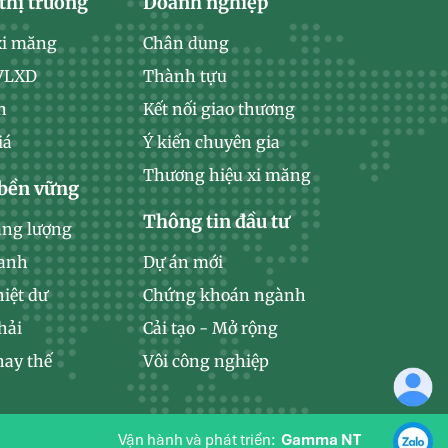
thị trường
Doanh nghiệp
xi măng
Chân dung
 VLXD
Thành tựu
n
Kết nối giao thương
iá
Ý kiến chuyên gia
Thương hiệu xi măng
 bền vững
Thông tin đầu tư
ăng lượng
xanh
Dự án mới
hiệt dư
Chứng khoán ngành
hải
Cải tạo - Mở rộng
hay thế
Vôi công nghiệp
Vận hành và phát triển:
Gamma NT