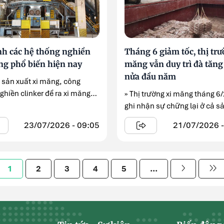
nh các hệ thống nghiền
Tháng 6 giảm tốc, thị trư
ng phổ biến hiện nay
măng vẫn duy trì đà tăng
nửa đầu năm
g sản xuất xi măng, công
ghiền clinker để ra xi măng
» Thị trường xi măng tháng 6
phẩm luôn nhận ...
ghi nhận sự chững lại ở cả sả
tiêu thụ nội địa ...
23/07/2026 - 09:05
21/07/2026 -
1
2
3
4
5
...