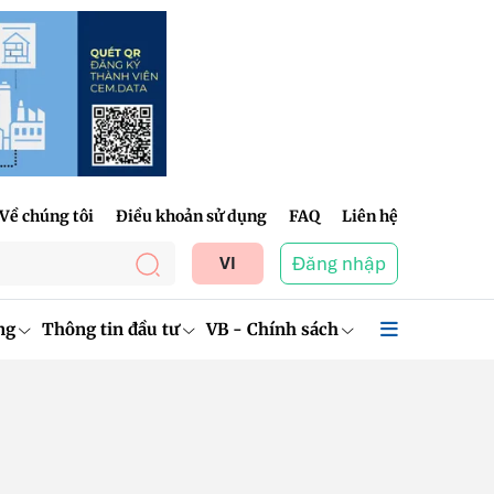
Về chúng tôi
Điều khoản sử dụng
FAQ
Liên hệ
Đăng nhập
VI
ng
Thông tin đầu tư
VB - Chính sách