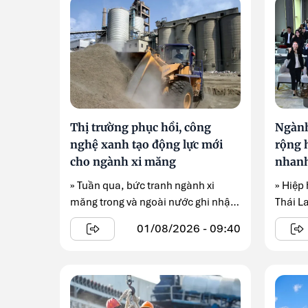
Thị trường phục hồi, công
Ngành
nghệ xanh tạo động lực mới
rộng h
cho ngành xi măng
nhanh
carbo
» Tuần qua, bức tranh ngành xi
» Hiệp
măng trong và ngoài nước ghi nhận
Thái L
nhiều diễn biến ...
...
01/08/2026 - 09:40