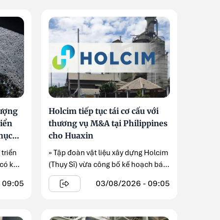
lượng
Holcim tiếp tục tái cơ cấu với
riển
thương vụ M&A tại Philippines
phục
cho Huaxin
triển
» Tập đoàn vật liệu xây dựng Holcim
 có khả
(Thụy Sĩ) vừa công bố kế hoạch bán
toàn ...
 09:05
03/08/2026 - 09:05