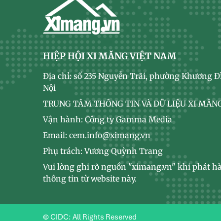
HIỆP HỘI XI MĂNG VIỆT NAM
Địa chỉ: số 235 Nguyễn Trãi, phường Khương Đ
Nội
TRUNG TÂM THÔNG TIN VÀ DỮ LIỆU XI MĂNG
Vận hành: Công ty Gamma Media
Email: cem.info@ximang.vn
Phụ trách: Vương Quỳnh Trang
Vui lòng ghi rõ nguồn "ximang.vn" khi phát hà
thông tin từ website này.
© CIDC: All Rights Reserved