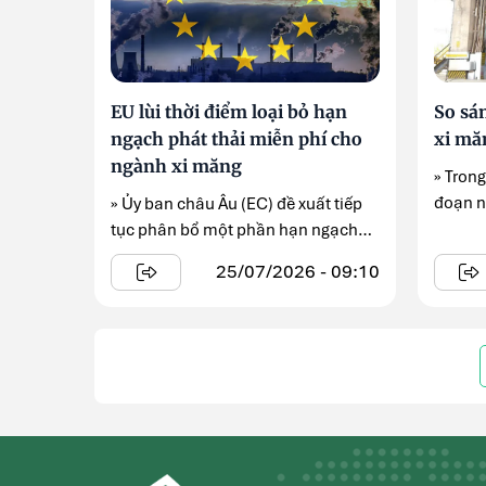
EU lùi thời điểm loại bỏ hạn
So sá
ngạch phát thải miễn phí cho
xi mă
ngành xi măng
» Tron
đoạn n
» Ủy ban châu Âu (EC) đề xuất tiếp
thành 
tục phân bổ một phần hạn ngạch
phát thải miễn ...
25/07/2026 - 09:10