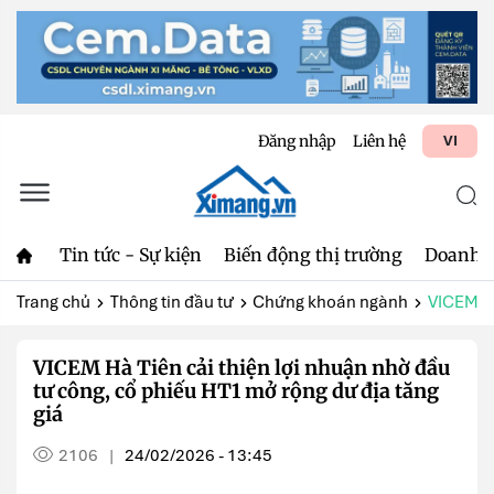
Đăng nhập
Liên hệ
VI
Tin tức - Sự kiện
Biến động thị trường
Doanh 
Trang chủ
Thông tin đầu tư
Chứng khoán ngành
VICEM Hà
VICEM Hà Tiên cải thiện lợi nhuận nhờ đầu
tư công, cổ phiếu HT1 mở rộng dư địa tăng
giá
2106
24/02/2026 - 13:45
|