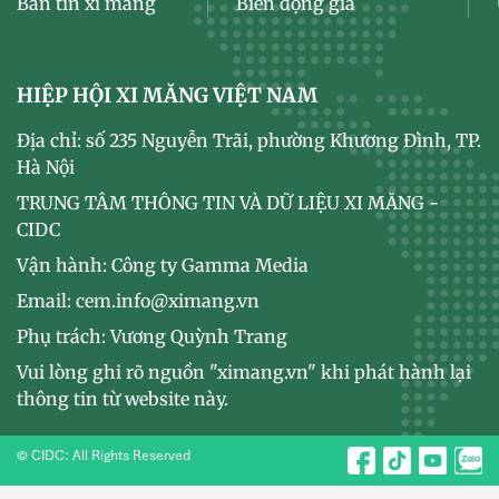
Bản tin xi măng
Biến động giá
HIỆP HỘI XI MĂNG VIỆT NAM
Địa chỉ: số 235 Nguyễn Trãi, phường Khương Đình, TP.
Hà Nội
TRUNG TÂM THÔNG TIN VÀ DỮ LIỆU XI MĂNG -
CIDC
Vận hành: Công ty Gamma Media
Email: cem.info@ximang.vn
Phụ trách: Vương Quỳnh Trang
Vui lòng ghi rõ nguồn "ximang.vn" khi phát hành lại
thông tin từ website này.
© CIDC: All Rights Reserved