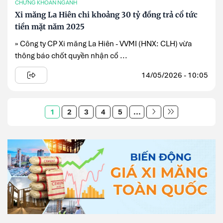
CHỨNG KHOÁN NGÀNH
Xi măng La Hiên chi khoảng 30 tỷ đồng trả cổ tức
tiền mặt năm 2025
» Công ty CP Xi măng La Hiên - VVMI (HNX: CLH) vừa
thông báo chốt quyền nhận cổ ...
14/05/2026 - 10:05
1
2
3
4
5
...