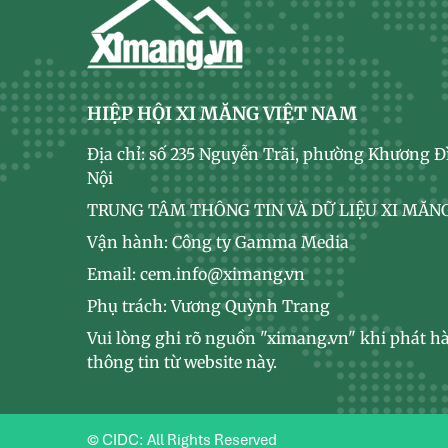
HIỆP HỘI XI MĂNG VIỆT NAM
Địa chỉ: số 235 Nguyễn Trãi, phường Khương Đ
Nội
TRUNG TÂM THÔNG TIN VÀ DỮ LIỆU XI MĂNG
Vận hành: Công ty Gamma Media
Email: cem.info@ximang.vn
Phụ trách: Vương Quỳnh Trang
Vui lòng ghi rõ nguồn "ximang.vn" khi phát hà
thông tin từ website này.
© CIDC: All Rights Reserved