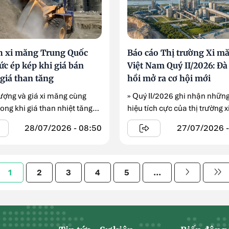
 xi măng Trung Quốc
Báo cáo Thị trường Xi m
ức ép kép khi giá bán
Việt Nam Quý II/2026: Đà
giá than tăng
hồi mở ra cơ hội mới
lượng và giá xi măng cùng
» Quý II/2026 ghi nhận những
ong khi giá than nhiệt tăng
hiệu tích cực của thị trường 
..
Việt Nam khi hoạt ...
28/07/2026 - 08:50
27/07/2026 -
1
2
3
4
5
...