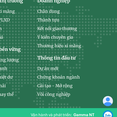
thị trường
Doanh nghiệp
xi măng
Chân dung
 VLXD
Thành tựu
n
Kết nối giao thương
iá
Ý kiến chuyên gia
Thương hiệu xi măng
 bền vững
Thông tin đầu tư
ăng lượng
xanh
Dự án mới
hiệt dư
Chứng khoán ngành
hải
Cải tạo - Mở rộng
hay thế
Vôi công nghiệp
Vận hành và phát triển:
Gamma NT