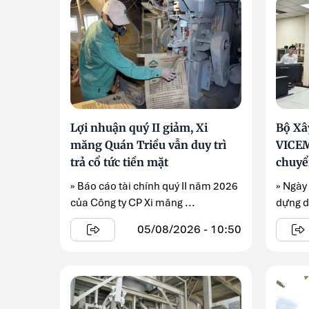
Lợi nhuận quý II giảm, Xi
Bộ Xâ
măng Quán Triều vẫn duy trì
VICEM
trả cổ tức tiền mặt
chuyể
» Báo cáo tài chính quý II năm 2026
» Ngày
của Công ty CP Xi măng ...
dựng d
Sinh dẫ
05/08/2026 - 10:50