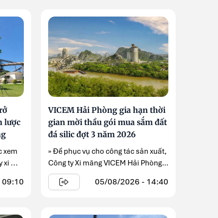
rở
VICEM Hải Phòng gia hạn thời
n lược
gian mời thầu gói mua sắm đất
ng
đá silic đợt 3 năm 2026
ợc xem
» Để phục vụ cho công tác sản xuất,
xi ...
Công ty Xi măng VICEM Hải Phòng
gia hạn thời ...
 09:10
05/08/2026 - 14:40