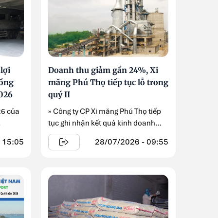
lợi
Doanh thu giảm gần 24%, Xi
đồng
măng Phú Thọ tiếp tục lỗ trong
2026
quý II
26 của
» Công ty CP Xi măng Phú Thọ tiếp
.
tục ghi nhận kết quả kinh doanh
kém tích cực ...
 15:05
28/07/2026 - 09:55