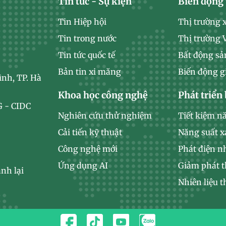
Tin tức - Sự kiện
Biến động 
Tin Hiệp hội
Thị trường 
Tin trong nước
Thị trường
Tin tức quốc tế
Bất động sả
Bản tin xi măng
Biến động g
ình, TP. Hà
Khoa học công nghệ
Phát triển
 - CIDC
Nghiên cứu thử nghiệm
Tiết kiệm n
Cải tiến kỹ thuật
Năng suất 
Công nghệ mới
Phát điện n
Ứng dụng AI
Giảm phát t
nh lại
Nhiên liệu t