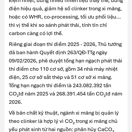
kiệm nhiệt, dùng nhiều nhiên liệu thay thế, dùng
điện hiệu quả, giảm hệ số clinker trong xi măng,
hoặc có WHR, co-processing, tối ưu phối liệu…
thì vị thế khi so sánh phát thải, tính tín chỉ
carbon càng có lợi thế.
Riêng giai đoạn thí điểm 2025 - 2026, Thủ tướng
đã ban hành Quyết định 263/QĐ-TTg ngày
09/02/2026, phê duyệt tổng hạn ngạch phát thải
thí điểm cho 110 cơ sở, gồm 34 nhà máy nhiệt
điện, 25 cơ sở sắt thép và 51 cơ sở xi măng.
Tổng hạn ngạch thí điểm là 243.082.392 tấn
CO₂tđ năm 2025 và 268.391.454 tấn CO₂tđ năm
2026.
Về bản chất kỹ thuật, ngành xi măng bị quản lý
theo clinker là hợp lý vì CO₂ trong xi măng chủ
yếu phát sinh từ hai nguồn: phân hủy CaCO₃