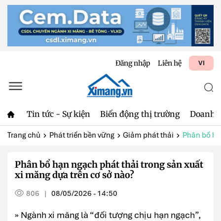
Đăng nhập
Liên hệ
VI
Tin tức - Sự kiện
Biến động thị trường
Doanh 
Trang chủ
Phát triển bền vững
Giảm phát thải
Phân bổ hạn
Phân bổ hạn ngạch phát thải trong sản xuất
xi măng dựa trên cơ sở nào?
806
08/05/2026 - 14:50
|
» Ngành xi măng là “đối tượng chịu hạn ngạch”,