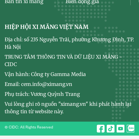
Bản tin xi măng
Biến động giá
HIỆP HỘI XI MĂNG VIỆT NAM
Địa chỉ: số 235 Nguyễn Trãi, phường Khương Đình, TP.
Hà Nội
TRUNG TÂM THÔNG TIN VÀ DỮ LIỆU XI MĂNG -
CIDC
Vận hành: Công ty Gamma Media
Email: cem.info@ximang.vn
Phụ trách: Vương Quỳnh Trang
Vui lòng ghi rõ nguồn "ximang.vn" khi phát hành lại
thông tin từ website này.
© CIDC: All Rights Reserved