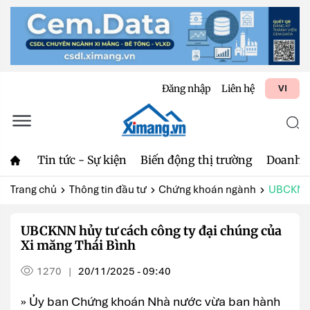
Đăng nhập
Liên hệ
VI
Tin tức - Sự kiện
Biến động thị trường
Doanh 
Trang chủ
Thông tin đầu tư
Chứng khoán ngành
UBCKNN h
UBCKNN hủy tư cách công ty đại chúng của
Xi măng Thái Bình
1270
20/11/2025 - 09:40
|
» Ủy ban Chứng khoán Nhà nước vừa ban hành