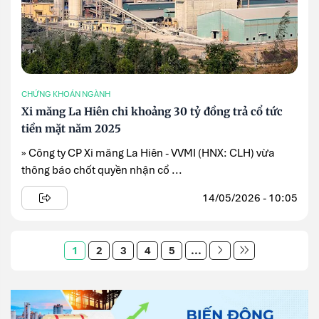
CHỨNG KHOÁN NGÀNH
Xi măng La Hiên chi khoảng 30 tỷ đồng trả cổ tức
tiền mặt năm 2025
» Công ty CP Xi măng La Hiên - VVMI (HNX: CLH) vừa
thông báo chốt quyền nhận cổ ...
14/05/2026 - 10:05
1
2
3
4
5
...