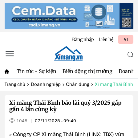
Đăng nhập
Liên hệ
VI
Tin tức - Sự kiện
Biến động thị trường
Doanh 
Trang chủ
Doanh nghiệp
Chân dung
Xi măng Thái Bình bá
Xi măng Thái Bình báo lãi quý 3/2025 gấp
gần 4 lần cùng kỳ
1048
07/11/2025 - 09:40
|
» Công ty CP Xi măng Thái Bình (HNX: TBX) vừa