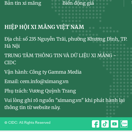
Bản tin xi măng
Biến động giá
HIỆP HỘI XI MĂNG VIỆT NAM
Địa chỉ: số 235 Nguyễn Trãi, phường Khương Đình, TP.
Hà Nội
TRUNG TÂM THÔNG TIN VÀ DỮ LIỆU XI MĂNG -
CIDC
Vận hành: Công ty Gamma Media
Email: cem.info@ximang.vn
Phụ trách: Vương Quỳnh Trang
Vui lòng ghi rõ nguồn "ximang.vn" khi phát hành lại
thông tin từ website này.
© CIDC: All Rights Reserved