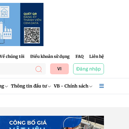
Về chúng tôi
Điều khoản sử dụng
FAQ
Liên hệ
Đăng nhập
VI
ng
Thông tin đầu tư
VB - Chính sách