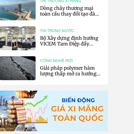
THỊ TRƯỜNG XI MĂNG
Dòng chảy thương mại
toàn cầu thay đổi tạo đà
cho xuất khẩu xi măng và
clinker của Thổ Nhĩ Kỳ
TIN TRONG NƯỚC
Bộ Xây dựng định hướng
VICEM Tam Điệp đẩy
mạnh chuyển đổi số và sản
xuất xanh
CÔNG NGHỆ MỚI
Giải pháp polymer hàm
lượng thấp mở ra hướng
phát triển vật liệu nền xi
măng tự phục hồi