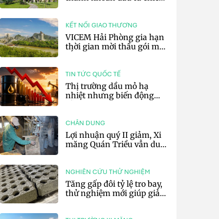
lược của doanh nghiệp xi
măng
KẾT NỐI GIAO THƯƠNG
VICEM Hải Phòng gia hạn
thời gian mời thầu gói mua
sắm đất đá silic đợt 3 năm
2026
TIN TỨC QUỐC TẾ
Thị trường dầu mỏ hạ
nhiệt nhưng biến động
vẫn khó lường
CHÂN DUNG
Lợi nhuận quý II giảm, Xi
măng Quán Triều vẫn duy
trì trả cổ tức tiền mặt
NGHIÊN CỨU THỬ NGHIỆM
Tăng gấp đôi tỷ lệ tro bay,
thử nghiệm mới giúp giảm
20% phát thải carbon cho
bê tông