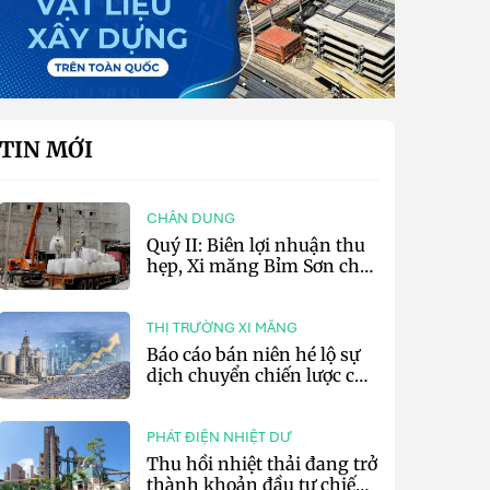
TIN MỚI
CHÂN DUNG
Quý II: Biên lợi nhuận thu
hẹp, Xi măng Bỉm Sơn chỉ
lãi 10,97 tỷ đồng
THỊ TRƯỜNG XI MĂNG
Báo cáo bán niên hé lộ sự
dịch chuyển chiến lược của
các tập đoàn xi măng toàn
cầu
PHÁT ĐIỆN NHIỆT DƯ
Thu hồi nhiệt thải đang trở
thành khoản đầu tư chiến