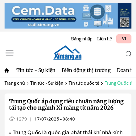
Đăng nhập
Liên hệ
VI
Tin tức - Sự kiện
Biến động thị trường
Doanh 
Trang chủ
Tin tức - Sự kiện
Tin tức quốc tế
Trung Quốc áp 
Trung Quốc áp dụng tiêu chuẩn năng lượng
tái tạo cho ngành Xi măng từ năm 2026
1279
17/07/2025 - 08:40
|
» Trung Quốc là quốc gia phát thải khí nhà kính