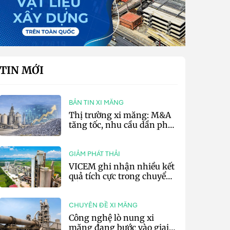
TIN MỚI
BẢN TIN XI MĂNG
Thị trường xi măng: M&A
tăng tốc, nhu cầu dần phục
hồi và áp lực chi phí vẫn
hiện hữu
GIẢM PHÁT THẢI
VICEM ghi nhận nhiều kết
quả tích cực trong chuyển
đổi xanh 6 tháng đầu năm
CHUYÊN ĐỀ XI MĂNG
Công nghệ lò nung xi
măng đang bước vào giai