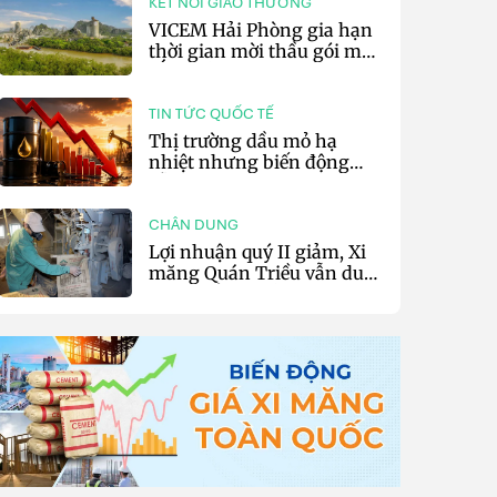
KẾT NỐI GIAO THƯƠNG
VICEM Hải Phòng gia hạn
thời gian mời thầu gói mua
sắm đất đá silic đợt 3 năm
2026
TIN TỨC QUỐC TẾ
Thị trường dầu mỏ hạ
nhiệt nhưng biến động
vẫn khó lường
CHÂN DUNG
Lợi nhuận quý II giảm, Xi
măng Quán Triều vẫn duy
trì trả cổ tức tiền mặt