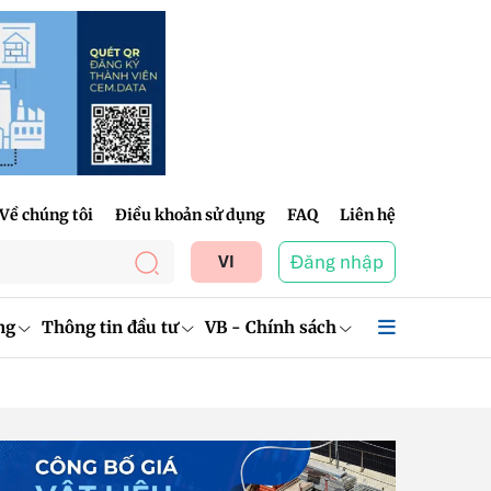
Về chúng tôi
Điều khoản sử dụng
FAQ
Liên hệ
Đăng nhập
VI
ng
Thông tin đầu tư
VB - Chính sách