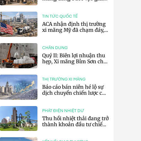
đoạn cạnh tranh bằng
hiệu suất và số hóa
TIN TỨC QUỐC TẾ
ACA nhận định thị trường
xi măng Mỹ đã chạm đáy,
kỳ vọng phục hồi từ năm
2027
CHÂN DUNG
Quý II: Biên lợi nhuận thu
hẹp, Xi măng Bỉm Sơn chỉ
lãi 10,97 tỷ đồng
THỊ TRƯỜNG XI MĂNG
Báo cáo bán niên hé lộ sự
dịch chuyển chiến lược của
các tập đoàn xi măng toàn
cầu
PHÁT ĐIỆN NHIỆT DƯ
Thu hồi nhiệt thải đang trở
thành khoản đầu tư chiến
lược của doanh nghiệp xi
măng