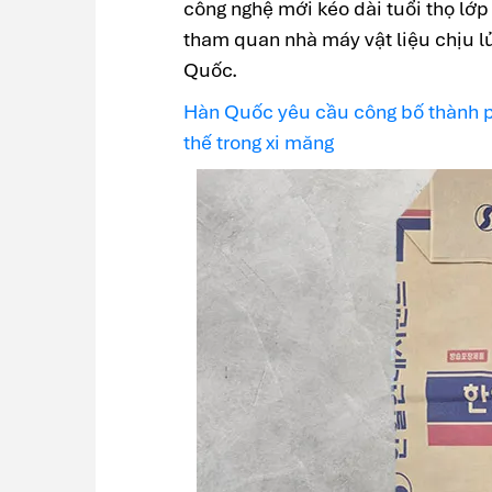
công nghệ mới kéo dài tuổi thọ lớp
tham quan nhà máy vật liệu chịu lử
Quốc.
Hàn Quốc yêu cầu công bố thành ph
thế trong xi măng