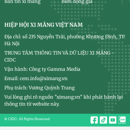
Bản tin xi măng
Biến động giá
HIỆP HỘI XI MĂNG VIỆT NAM
Địa chỉ: số 235 Nguyễn Trãi, phường Khương Đình, TP.
Hà Nội
TRUNG TÂM THÔNG TIN VÀ DỮ LIỆU XI MĂNG -
CIDC
Vận hành: Công ty Gamma Media
Email: cem.info@ximang.vn
Phụ trách: Vương Quỳnh Trang
Vui lòng ghi rõ nguồn "ximang.vn" khi phát hành lại
thông tin từ website này.
© CIDC: All Rights Reserved