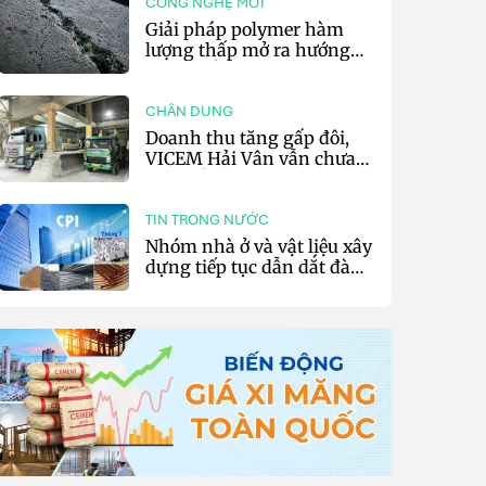
CÔNG NGHỆ MỚI
Giải pháp polymer hàm
lượng thấp mở ra hướng
phát triển vật liệu nền xi
măng tự phục hồi
CHÂN DUNG
Doanh thu tăng gấp đôi,
VICEM Hải Vân vẫn chưa
thoát lỗ
TIN TRONG NƯỚC
Nhóm nhà ở và vật liệu xây
dựng tiếp tục dẫn dắt đà
tăng CPI 7 tháng đầu năm
2026