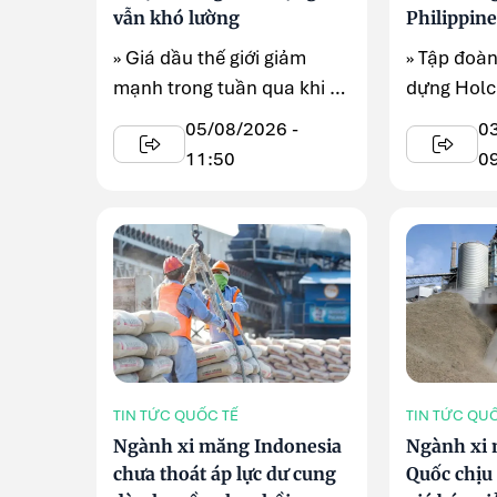
vẫn khó lường
Philippin
» Giá dầu thế giới giảm
» Tập đoàn
mạnh trong tuần qua khi kỳ
dựng Holci
vọng căng thẳng tại Trung
công bố k
05/08/2026 -
0
Đông dần hạ nhiệt, ...
...
11:50
0
TIN TỨC QUỐC TẾ
TIN TỨC QU
Ngành xi măng Indonesia
Ngành xi
chưa thoát áp lực dư cung
Quốc chịu 