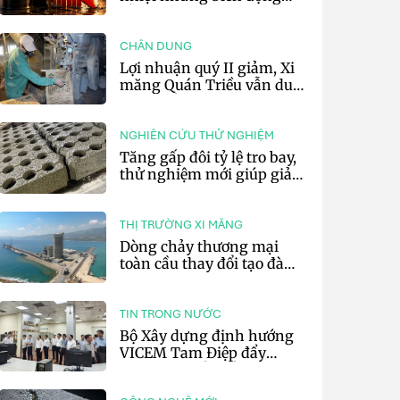
vẫn khó lường
CHÂN DUNG
Lợi nhuận quý II giảm, Xi
măng Quán Triều vẫn duy
trì trả cổ tức tiền mặt
NGHIÊN CỨU THỬ NGHIỆM
Tăng gấp đôi tỷ lệ tro bay,
thử nghiệm mới giúp giảm
20% phát thải carbon cho
bê tông
THỊ TRƯỜNG XI MĂNG
Dòng chảy thương mại
toàn cầu thay đổi tạo đà
cho xuất khẩu xi măng và
clinker của Thổ Nhĩ Kỳ
TIN TRONG NƯỚC
Bộ Xây dựng định hướng
VICEM Tam Điệp đẩy
mạnh chuyển đổi số và sản
xuất xanh