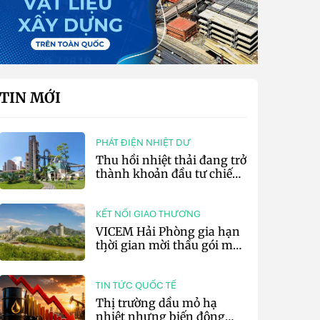
TIN MỚI
PHÁT ĐIỆN NHIỆT DƯ
Thu hồi nhiệt thải đang trở
thành khoản đầu tư chiến
lược của doanh nghiệp xi
măng
KẾT NỐI GIAO THƯƠNG
VICEM Hải Phòng gia hạn
thời gian mời thầu gói mua
sắm đất đá silic đợt 3 năm
2026
TIN TỨC QUỐC TẾ
Thị trường dầu mỏ hạ
nhiệt nhưng biến động