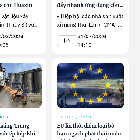
es cho Huaxin
đẩy nhanh ứng dụng công
nghệ carbon thấp
 vật liệu xây
» Hiệp hội các nhà sản xuất
m (Thụy Sĩ) vừa
xi măng Thái Lan (TCMA) và
ế hoạch bán toàn
Tổ chức hợp tác ...
3/08/2026 -
31/07/2026 -
9:05
14:10
ỐC TẾ
TIN TỨC QUỐC TẾ
 măng Trung
EU lùi thời điểm loại bỏ
sức ép kép khi
hạn ngạch phát thải miễn