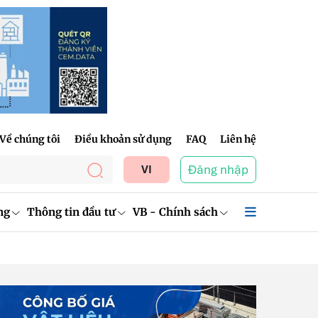
Về chúng tôi
Điều khoản sử dụng
FAQ
Liên hệ
Đăng nhập
VI
ng
Thông tin đầu tư
VB - Chính sách