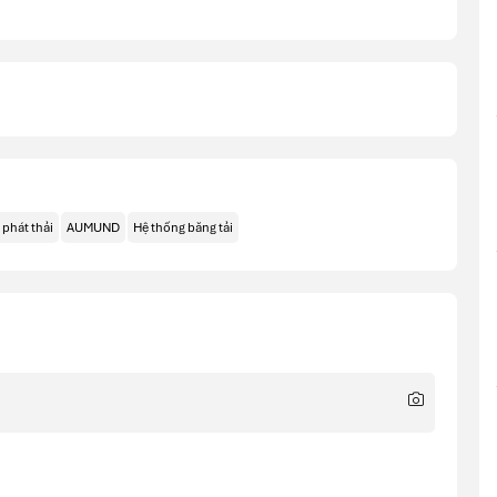
phát thải
AUMUND
Hệ thống băng tải