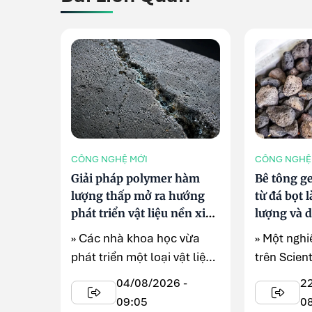
CÔNG NGHỆ MỚI
CÔNG NGHỆ
Giải pháp polymer hàm
Bê tông g
lượng thấp mở ra hướng
từ đá bọt 
phát triển vật liệu nền xi
lượng và d
măng tự phục hồi
tốt hơn kh
» Các nhà khoa học vừa
» Một ngh
phát triển một loại vật liệu
trên Scien
nền xi măng có khả năng ...
thấy bê tô
04/08/2026 -
2
09:05
0