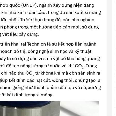
n hợp quốc (UNEP), ngành Xây dựng hiện đang
 khí nhà kính toàn cầu, trong đó sản xuất xi măng
 lớn nhất. Trước thực trạng đó, các nhà nghiên
tiên phong trong một hướng tiếp cận mới, sử dụng
g vật liệu xây dựng.
ển khai tại Technion là sự kết hợp liên ngành
hoạch đô thị, công nghệ sinh học và kỹ thuật
ày là sử dụng các vi sinh vật có khả năng quang
rời để tạo năng lượng từ nước và khí CO₂. Trong
g chỉ hấp thụ CO₂ từ không khí mà còn sản sinh ra
iúp kết dính các hạt cát. Đồng thời, chúng tạo ra
 nhiên giống như thành phần cấu tạo vỏ sò, xương
hất kết dính trong xi măng.