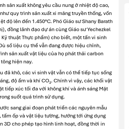
nh sản xuất không yêu cầu nung ở nhiệt độ cao,
 như quy trình sản xuất xi măng truyền thống, vốn
iệt độ lên đến 1.450°C. Phó Giáo sư Shany Barath
hị), đồng lãnh đạo dự án cùng Giáo sư Yechezkel
Kỹ thuật Thực phẩm) cho biết, một tấn vi sinh
 Dù số liệu cụ thể vẫn đang được hiệu chỉnh,
nh sản xuất vật liệu của họ phát thải carbon
 tông hiện nay.
u đã khô, các vi sinh vật vẫn có thể tiếp tục sống
ng, độ ẩm và khí CO₂. Chính vì vậy, các khối vật
t tiếp xúc tối đa với không khí và ánh sáng Mặt
trong suốt quá trình sử dụng.
ớc sang giai đoạn phát triển các nguyên mẫu
, tấm ốp và vật liệu tường, hướng tới ứng dụng
n 3D cho phép tạo hình linh hoạt, đồng thời in