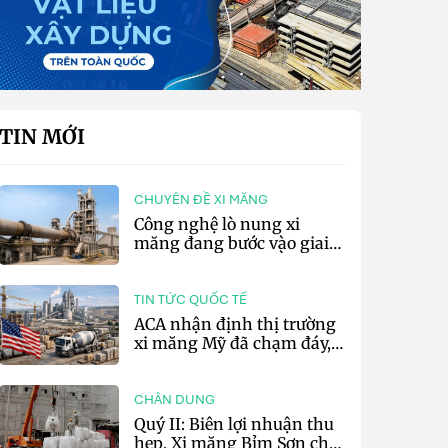
TIN MỚI
CHUYÊN ĐỀ XI MĂNG
Công nghệ lò nung xi
măng đang bước vào giai
đoạn cạnh tranh bằng
hiệu suất và số hóa
TIN TỨC QUỐC TẾ
ACA nhận định thị trường
xi măng Mỹ đã chạm đáy,
kỳ vọng phục hồi từ năm
2027
CHÂN DUNG
Quý II: Biên lợi nhuận thu
hẹp, Xi măng Bỉm Sơn chỉ