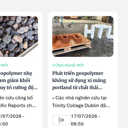
 MỚI
CÔNG NGHỆ MỚI
eopolymer nhẹ
Phát triển geopolymer
làm giảm khối
không sử dụng xi măng
uy trì cường độ
portland từ chất thải
i chịu nhiệt
bauxite bằng công nghệ in
iên cứu công bố
» Các nhà nghiên cứu tại
3D
tific Reports cho
Trinity College Dublin đã
ng geopolymer ...
thử nghiệm thành ...
2/07/2026 -
17/07/2026 -
8:50
08:50