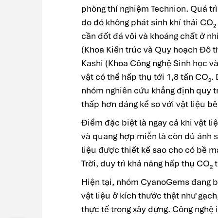
phòng thí nghiệm Technion. Quá trì
do đó không phát sinh khí thải CO₂
cần đốt đá vôi và khoáng chất ở nh
(Khoa Kiến trúc và Quy hoạch Đô t
Kashi (Khoa Công nghệ Sinh học và 
vật có thể hấp thụ tới 1,8 tấn CO₂.
nhóm nghiên cứu khẳng định quy trì
thấp hơn đáng kể so với vật liệu bê
Điểm đặc biệt là ngay cả khi vật liệ
và quang hợp miễn là còn đủ ánh sá
liệu được thiết kế sao cho có bề mặ
Trời, duy trì khả năng hấp thụ CO₂ 
Hiện tại, nhóm CyanoGems đang bư
vật liệu ở kích thước thật như gạch
thực tế trong xây dựng. Công nghệ i