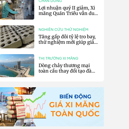
CHÂN DUNG
Lợi nhuận quý II giảm, Xi
măng Quán Triều vẫn duy
trì trả cổ tức tiền mặt
NGHIÊN CỨU THỬ NGHIỆM
Tăng gấp đôi tỷ lệ tro bay,
thử nghiệm mới giúp giảm
20% phát thải carbon cho
bê tông
THỊ TRƯỜNG XI MĂNG
Dòng chảy thương mại
toàn cầu thay đổi tạo đà
cho xuất khẩu xi măng và
clinker của Thổ Nhĩ Kỳ