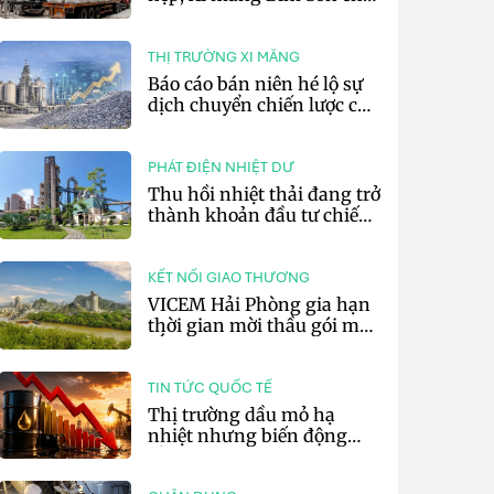
lãi 10,97 tỷ đồng
THỊ TRƯỜNG XI MĂNG
Báo cáo bán niên hé lộ sự
dịch chuyển chiến lược của
các tập đoàn xi măng toàn
cầu
PHÁT ĐIỆN NHIỆT DƯ
Thu hồi nhiệt thải đang trở
thành khoản đầu tư chiến
lược của doanh nghiệp xi
măng
KẾT NỐI GIAO THƯƠNG
VICEM Hải Phòng gia hạn
thời gian mời thầu gói mua
sắm đất đá silic đợt 3 năm
2026
TIN TỨC QUỐC TẾ
Thị trường dầu mỏ hạ
nhiệt nhưng biến động
vẫn khó lường