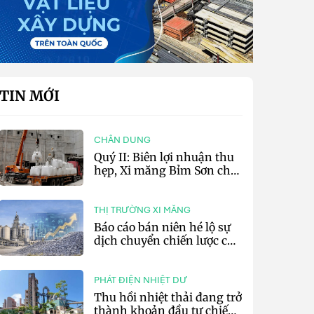
TIN MỚI
CHÂN DUNG
Quý II: Biên lợi nhuận thu
hẹp, Xi măng Bỉm Sơn chỉ
lãi 10,97 tỷ đồng
THỊ TRƯỜNG XI MĂNG
Báo cáo bán niên hé lộ sự
dịch chuyển chiến lược của
các tập đoàn xi măng toàn
cầu
PHÁT ĐIỆN NHIỆT DƯ
Thu hồi nhiệt thải đang trở
thành khoản đầu tư chiến