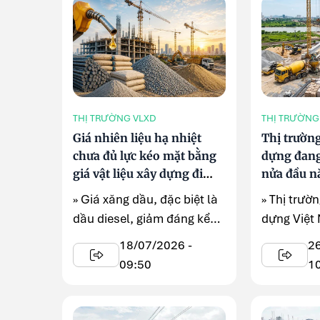
THỊ TRƯỜNG VLXD
THỊ TRƯỜNG
Giá nhiên liệu hạ nhiệt
Thị trường
chưa đủ lực kéo mặt bằng
dựng đang
giá vật liệu xây dựng đi
nửa đầu n
xuống
động
» Giá xăng dầu, đặc biệt là
» Thị trườn
dầu diesel, giảm đáng kể
dựng Việt
trong những tháng gần ...
nhận nhiề
18/07/2026 -
2
đáng chú .
09:50
1