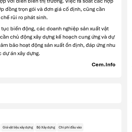
p với diễn biến thị trường. Việc rà soát các hợp
ợp đồng trọn gói và đơn giá cố định, cũng cần
hế rủi ro phát sinh.
p tục biến động, các doanh nghiệp sản xuất vật
g, cần chủ động xây dựng kế hoạch cung ứng và dự
đảm bảo hoạt động sản xuất ổn định, đáp ứng nhu
ác dự án xây dựng.
Cem.Info
Giá vật liệu xây dựng
Bộ Xây dựng
Chi phí đầu vào