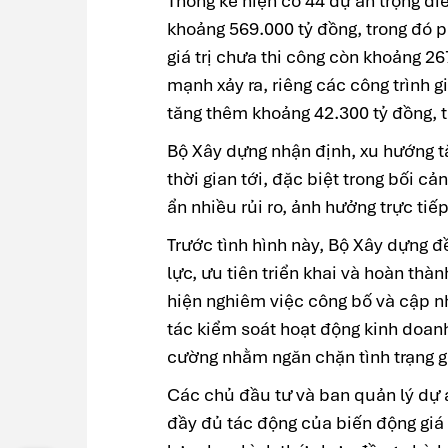
Thống kê hiện có 44 dự án trọng đ
khoảng 569.000 tỷ đồng, trong đó 
giá trị chưa thi công còn khoảng 26
mạnh xảy ra, riêng các công trình g
tăng thêm khoảng 42.300 tỷ đồng, t
Bộ Xây dựng nhận định, xu hướng tăn
thời gian tới, đặc biệt trong bối cản
ẩn nhiều rủi ro, ảnh hưởng trực tiế
Trước tình hình này, Bộ Xây dựng 
lực, ưu tiên triển khai và hoàn thà
hiện nghiêm việc công bố và cập nhậ
tác kiểm soát hoạt động kinh doan
cường nhằm ngăn chặn tình trạng g
Các chủ đầu tư và ban quản lý dự 
đầy đủ tác động của biến động giá