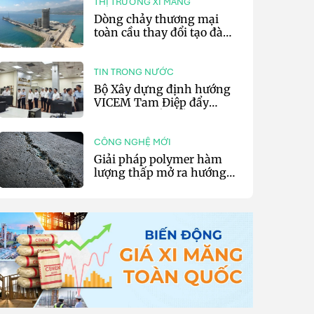
THỊ TRƯỜNG XI MĂNG
Dòng chảy thương mại
toàn cầu thay đổi tạo đà
cho xuất khẩu xi măng và
clinker của Thổ Nhĩ Kỳ
TIN TRONG NƯỚC
Bộ Xây dựng định hướng
VICEM Tam Điệp đẩy
mạnh chuyển đổi số và sản
xuất xanh
CÔNG NGHỆ MỚI
Giải pháp polymer hàm
lượng thấp mở ra hướng
phát triển vật liệu nền xi
măng tự phục hồi