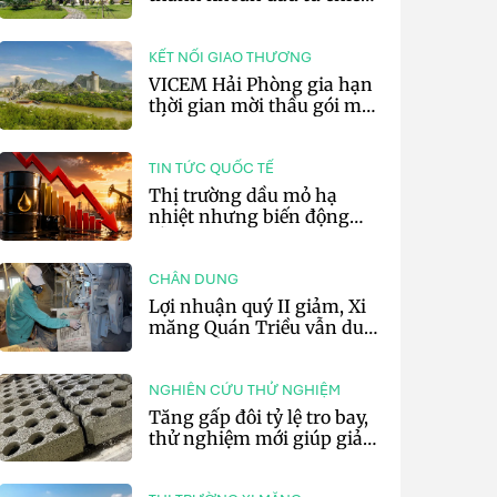
lược của doanh nghiệp xi
măng
KẾT NỐI GIAO THƯƠNG
VICEM Hải Phòng gia hạn
thời gian mời thầu gói mua
sắm đất đá silic đợt 3 năm
2026
TIN TỨC QUỐC TẾ
Thị trường dầu mỏ hạ
nhiệt nhưng biến động
vẫn khó lường
CHÂN DUNG
Lợi nhuận quý II giảm, Xi
măng Quán Triều vẫn duy
trì trả cổ tức tiền mặt
NGHIÊN CỨU THỬ NGHIỆM
Tăng gấp đôi tỷ lệ tro bay,
thử nghiệm mới giúp giảm
20% phát thải carbon cho
bê tông