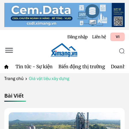
Đăng nhập
Liên hệ
VI
Tin tức - Sự kiện
Biến động thị trường
Doanh 
Trang chủ
Giá vật liệu xây dựng
Bài Viết