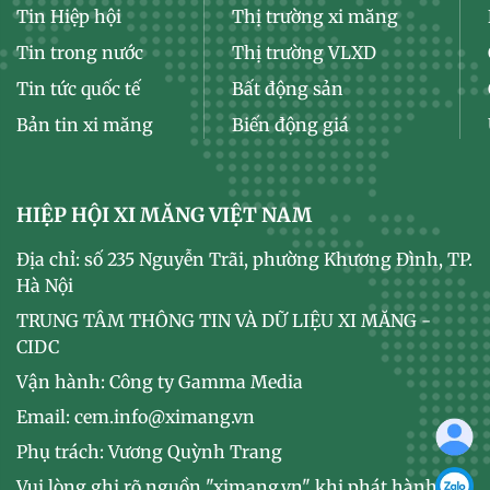
Tin Hiệp hội
Thị trường xi măng
Tin trong nước
Thị trường VLXD
Tin tức quốc tế
Bất động sản
Bản tin xi măng
Biến động giá
HIỆP HỘI XI MĂNG VIỆT NAM
Địa chỉ: số 235 Nguyễn Trãi, phường Khương Đình, TP.
Hà Nội
TRUNG TÂM THÔNG TIN VÀ DỮ LIỆU XI MĂNG -
CIDC
Vận hành: Công ty Gamma Media
Email: cem.info@ximang.vn
Phụ trách: Vương Quỳnh Trang
Vui lòng ghi rõ nguồn "ximang.vn" khi phát hành lại