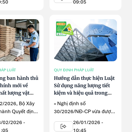
9:50
09:05
HÁP LUẬT
QUY ĐỊNH PHÁP LUẬT
ng ban hành thủ
Hướng dẫn thực hiện Luật
chính mới về
Sử dụng năng lượng tiết
hất lượng vật
kiệm và hiệu quả trong
dựng nhập khẩu
quản lý vật liệu xây dựng
/2/2026, Bộ Xây
» Nghị định số
hành Quyết định
30/2026/NĐ-CP vừa được
-BXD về việc
Chính phủ ban hành đã quy
8/02/2026 -
26/01/2026 -
 ...
định cụ thể nhiều nội ...
1:05
10:45