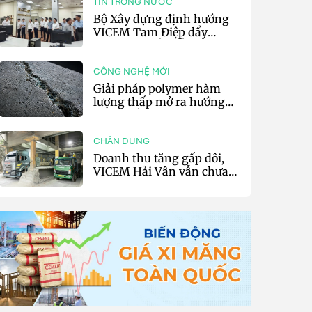
TIN TRONG NƯỚC
Bộ Xây dựng định hướng
VICEM Tam Điệp đẩy
mạnh chuyển đổi số và sản
xuất xanh
CÔNG NGHỆ MỚI
Giải pháp polymer hàm
lượng thấp mở ra hướng
phát triển vật liệu nền xi
măng tự phục hồi
CHÂN DUNG
Doanh thu tăng gấp đôi,
VICEM Hải Vân vẫn chưa
thoát lỗ