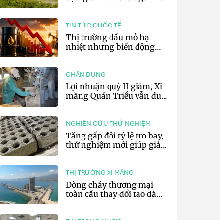
sắm đất đá silic đợt 3 năm
2026
TIN TỨC QUỐC TẾ
Thị trường dầu mỏ hạ
nhiệt nhưng biến động
vẫn khó lường
CHÂN DUNG
Lợi nhuận quý II giảm, Xi
măng Quán Triều vẫn duy
trì trả cổ tức tiền mặt
NGHIÊN CỨU THỬ NGHIỆM
Tăng gấp đôi tỷ lệ tro bay,
thử nghiệm mới giúp giảm
20% phát thải carbon cho
bê tông
THỊ TRƯỜNG XI MĂNG
Dòng chảy thương mại
toàn cầu thay đổi tạo đà
cho xuất khẩu xi măng và
clinker của Thổ Nhĩ Kỳ