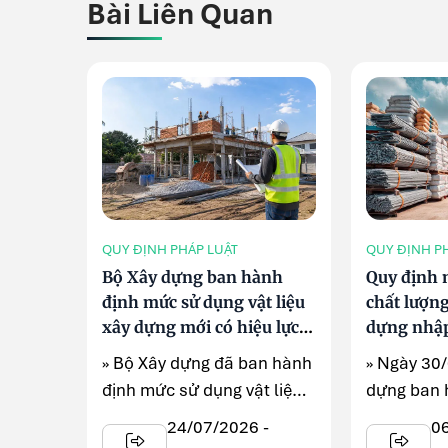
Bài Liên Quan
QUY ĐỊNH PHÁP LUẬT
QUY ĐỊNH P
Bộ Xây dựng ban hành
Quy định 
định mức sử dụng vật liệu
chất lượng
xây dựng mới có hiệu lực
dựng nhập
từ tháng 7/2026
lực từ ngà
» Bộ Xây dựng đã ban hành
» Ngày 30
định mức sử dụng vật liệu
dựng ban 
xây dựng mới tại Phụ lục ...
số 1095/Q
24/07/2026 -
0
thủ tục ...