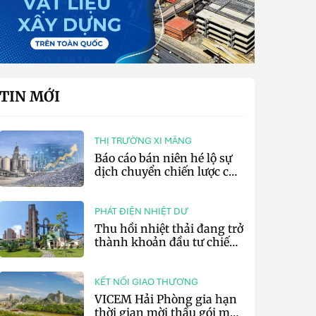
TIN MỚI
THỊ TRƯỜNG XI MĂNG
Báo cáo bán niên hé lộ sự
dịch chuyển chiến lược của
các tập đoàn xi măng toàn
cầu
PHÁT ĐIỆN NHIỆT DƯ
Thu hồi nhiệt thải đang trở
thành khoản đầu tư chiến
lược của doanh nghiệp xi
măng
KẾT NỐI GIAO THƯƠNG
VICEM Hải Phòng gia hạn
thời gian mời thầu gói mua