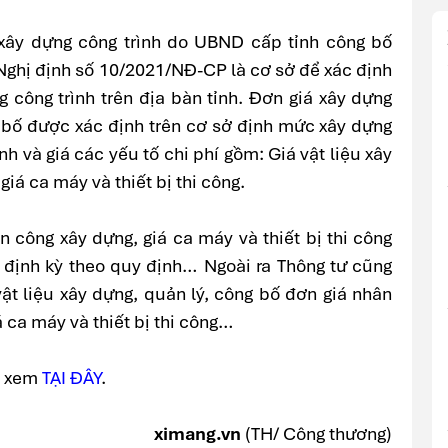
 xây dựng công trình do UBND cấp tỉnh công bố
 Nghị định số 10/2021/NĐ-CP là cơ sở để xác định
g công trình trên địa bàn tỉnh. Đơn giá xây dựng
 bố được xác định trên cơ sở định mức xây dựng
 và giá các yếu tố chi phí gồm: Giá vật liệu xây
iá ca máy và thiết bị thi công.
n công xây dựng, giá ca máy và thiết bị thi công
định kỳ theo quy định… Ngoài ra Thông tư cũng
vật liệu xây dựng, quản lý, công bố đơn giá nhân
á ca máy và thiết bị thi công…
D, xem
TẠI ĐÂY
.
ximang.vn
(TH/ Công thương)