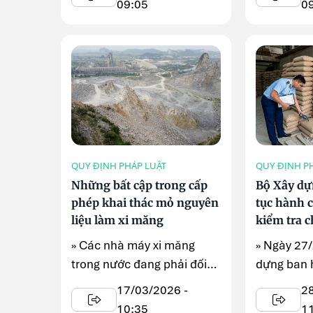
09:05
0
QUY ĐỊNH PHÁP LUẬT
QUY ĐỊNH P
Những bất cập trong cấp
Bộ Xây dự
phép khai thác mỏ nguyên
tục hành 
liệu làm xi măng
kiểm tra c
liệu xây 
» Các nhà máy xi măng
» Ngày 27
trong nước đang phải đối
dựng ban 
diện với những khó khăn
số 251/QĐ
17/03/2026 -
2
nhất định ...
công bố thủ
10:35
1