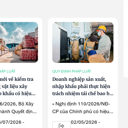
HÁP LUẬT
QUY ĐỊNH PHÁP LUẬT
mới về kiểm tra
Doanh nghiệp sản xuất,
 vật liệu xây
nhập khẩu phải thực hiện
 khẩu có hiệu
trách nhiệm tái chế bao bì
y 1/7
theo quy định mới từ 25/5
/6/2026, Bộ Xây
» Nghị định 110/2026/NĐ-
hành Quyết định
CP của Chính phủ có hiệu
Đ-BXD công bố
lực từ ngày 25/5/2026, quy
6/07/2026 -
02/05/2026 -
...