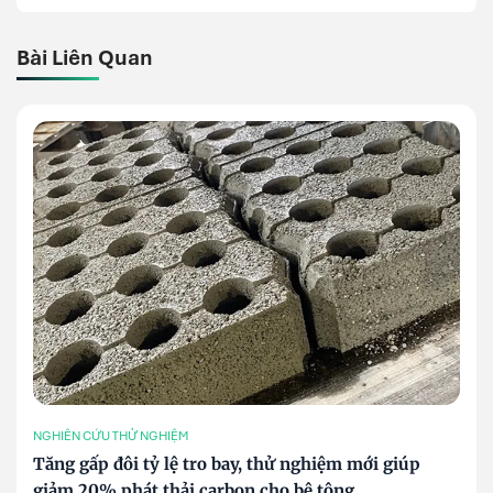
Bài Liên Quan
NGHIÊN CỨU THỬ NGHIỆM
Tăng gấp đôi tỷ lệ tro bay, thử nghiệm mới giúp
giảm 20% phát thải carbon cho bê tông