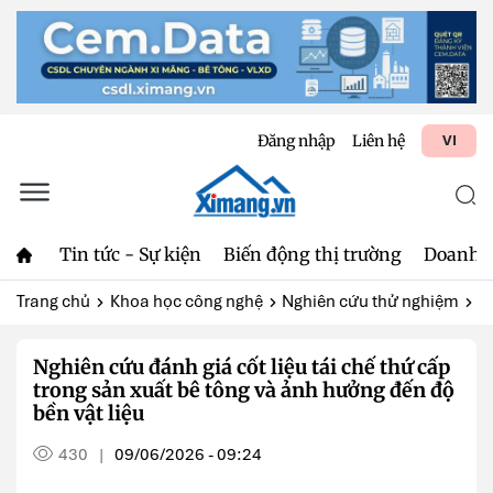
Đăng nhập
Liên hệ
VI
Tin tức - Sự kiện
Biến động thị trường
Doanh 
Trang chủ
Khoa học công nghệ
Nghiên cứu thử nghiệm
N
Nghiên cứu đánh giá cốt liệu tái chế thứ cấp
trong sản xuất bê tông và ảnh hưởng đến độ
bền vật liệu
430
09/06/2026 - 09:24
|