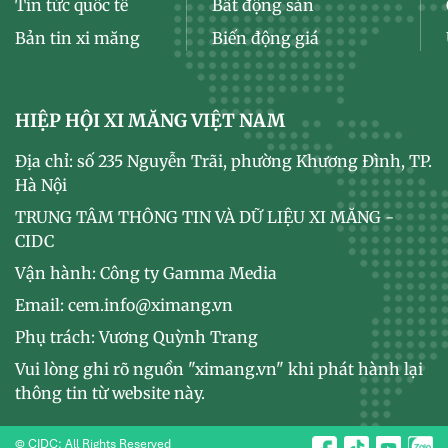
Tin tức quốc tế
Bất động sản
Bản tin xi măng
Biến động giá
HIỆP HỘI XI MĂNG VIỆT NAM
Địa chỉ: số 235 Nguyễn Trãi, phường Khương Đình, TP.
Hà Nội
TRUNG TÂM THÔNG TIN VÀ DỮ LIỆU XI MĂNG -
CIDC
Vận hành: Công ty Gamma Media
Email: cem.info@ximang.vn
Phụ trách: Vương Quỳnh Trang
Vui lòng ghi rõ nguồn "ximang.vn" khi phát hành lại
thông tin từ website này.
© CIDC: All Rights Reserved