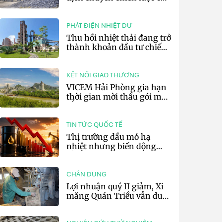
các tập đoàn xi măng toàn
cầu
PHÁT ĐIỆN NHIỆT DƯ
Thu hồi nhiệt thải đang trở
thành khoản đầu tư chiến
lược của doanh nghiệp xi
măng
KẾT NỐI GIAO THƯƠNG
VICEM Hải Phòng gia hạn
thời gian mời thầu gói mua
sắm đất đá silic đợt 3 năm
2026
TIN TỨC QUỐC TẾ
Thị trường dầu mỏ hạ
nhiệt nhưng biến động
vẫn khó lường
CHÂN DUNG
Lợi nhuận quý II giảm, Xi
măng Quán Triều vẫn duy
trì trả cổ tức tiền mặt