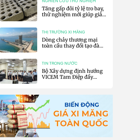
NGHIÊN CỨU THỬ NGHIỆM
Tăng gấp đôi tỷ lệ tro bay,
thử nghiệm mới giúp giảm
20% phát thải carbon cho
bê tông
THỊ TRƯỜNG XI MĂNG
Dòng chảy thương mại
toàn cầu thay đổi tạo đà
cho xuất khẩu xi măng và
clinker của Thổ Nhĩ Kỳ
TIN TRONG NƯỚC
Bộ Xây dựng định hướng
VICEM Tam Điệp đẩy
mạnh chuyển đổi số và sản
xuất xanh