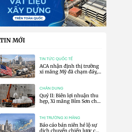
TIN MỚI
TIN TỨC QUỐC TẾ
ACA nhận định thị trường
xi măng Mỹ đã chạm đáy,
kỳ vọng phục hồi từ năm
2027
CHÂN DUNG
Quý II: Biên lợi nhuận thu
hẹp, Xi măng Bỉm Sơn chỉ
lãi 10,97 tỷ đồng
THỊ TRƯỜNG XI MĂNG
Báo cáo bán niên hé lộ sự
dịch chuyển chiến lược của