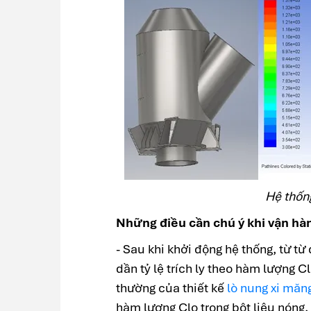
Hệ thống
Những điều cần chú ý khi vận hàn
- Sau khi khởi động hệ thống, từ từ 
dần tỷ lệ trích ly theo hàm lượng Cl
thường của thiết kế
lò nung xi măn
hàm lượng Clo trong bột liệu nóng.