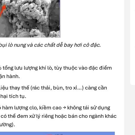
ụi lò nung và các chất dễ bay hơi cô đặc.
% tổng lưu lượng khí lò, tùy thuộc vào đặc điểm
vận hành.
ệu thay thế (rác thải, bùn, tro xỉ…) càng cần
ại tích tụ.
ó hàm lượng clo, kiềm cao → không tái sử dụng
g có thể đem xử lý riêng hoặc bán cho ngành khác
đường).