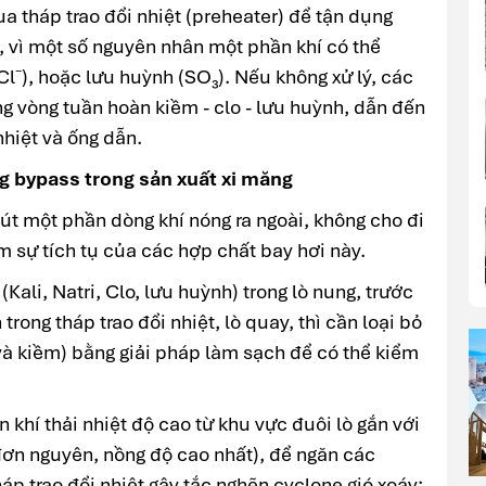
qua tháp trao đổi nhiệt (preheater) để tận dụng
n, vì một số nguyên nhân một phần khí có thể
Cl⁻), hoặc lưu huỳnh (SO₃). Nếu không xử lý, các
ng vòng tuần hoàn kiềm - clo - lưu huỳnh, dẫn đến
nhiệt và ống dẫn.
g bypass trong sản xuất xi măng
út một phần dòng khí nóng ra ngoài, không cho đi
m sự tích tụ của các hợp chất bay hơi này.
Kali, Natri, Clo, lưu huỳnh) trong lò nung, trước
trong tháp trao đổi nhiệt, lò quay, thì cần loại bỏ
và kiềm) bằng giải pháp làm sạch để có thể kiểm
 khí thải nhiệt độ cao từ khu vực đuôi lò gắn với
 đơn nguyên, nồng độ cao nhất), để ngăn các
áp trao đổi nhiệt gây tắc nghẽn cyclone gió xoáy;