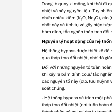
Trong lò quay xi măng, khí thải đi 
nhiệt và sấy nguyên liệu. Tuy nhiê
chứa nhiều kiềm (K₂O, Na₂O), clo (
chất này sẽ tích tụ và gây hiện tượ
bám dính, tắc nghẽn tháp trao đổi 
Nguyên lý hoạt động của hệ thốn
Hệ thống bypass được thiết kế để r
qua tháp trao đổi nhiệt, nhờ đó giả
Đối với những nguyên tố tuần hoàn (
khi xảy ra bám dính cola/ tắc nghẽn 
các nguyên tố này (clo, lưu huỳnh 
soát chúng.
- Hệ thống bypass sẽ trích một phần
tháp trao đổi nhiệt (nơi tuần hoàn
thành phần có hại ngưng tụ trong th