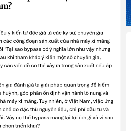
am?
u ý kiến từ độc giả là các kỹ sư, chuyên gia
nh các công đoạn sản xuất của nhà máy xi măng
ỏi "Tại sao bypass có ý nghĩa lớn như vậy nhưng
Sau khi tham khảo ý kiến một số chuyên gia,
y các vấn đề có thể xảy ra trong sản xuất nếu áp
 gia đánh giá là giải pháp quan trọng để kiểm
ưu huỳnh, góp phần ổn định vận hành lò nung và
nhà máy xi măng. Tuy nhiên, ở Việt Nam, việc ứng
 chế do đặc thù nguyên liệu, chi phí đầu tư và
i. Vậy cụ thể bypass mang lại lợi ích gì và vì sao
 chọn triển khai?