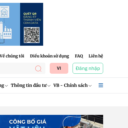
Về chúng tôi
Điều khoản sử dụng
FAQ
Liên hệ
Đăng nhập
VI
ng
Thông tin đầu tư
VB - Chính sách