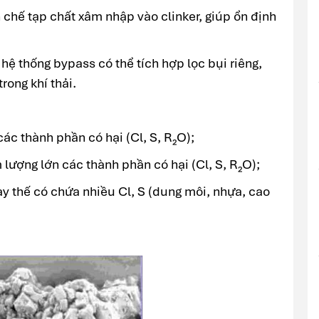
n chế tạp chất xâm nhập vào clinker, giúp ổn định
hệ thống bypass có thể tích hợp lọc bụi riêng,
rong khí thải.
ác thành phần có hại (Cl, S, R₂O);
 lượng lớn các thành phần có hại (Cl, S, R₂O);
ay thế có chứa nhiều Cl, S (dung môi, nhựa, cao