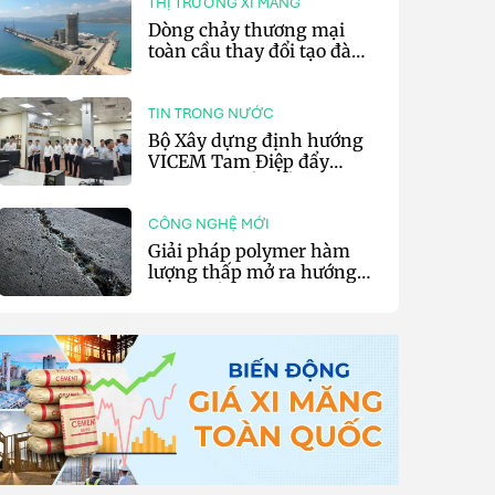
THỊ TRƯỜNG XI MĂNG
Dòng chảy thương mại
toàn cầu thay đổi tạo đà
cho xuất khẩu xi măng và
clinker của Thổ Nhĩ Kỳ
TIN TRONG NƯỚC
Bộ Xây dựng định hướng
VICEM Tam Điệp đẩy
mạnh chuyển đổi số và sản
xuất xanh
CÔNG NGHỆ MỚI
Giải pháp polymer hàm
lượng thấp mở ra hướng
phát triển vật liệu nền xi
măng tự phục hồi