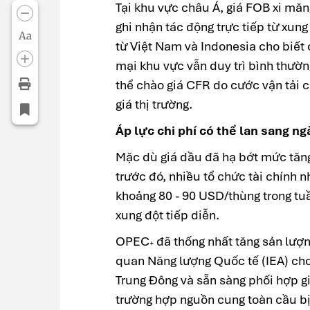
Tại khu vực châu Á, giá FOB xi măn
ghi nhận tác động trực tiếp từ xun
Aa
từ Việt Nam và Indonesia cho biết
mại khu vực vẫn duy trì bình thườn
thể chào giá CFR do cước vận tải 
giá thị trường.
Áp lực chi phí có thể lan sang n
Mặc dù giá dầu đã hạ bớt mức tăng
trước đó, nhiều tổ chức tài chính 
khoảng 80 - 90 USD/thùng trong tu
xung đột tiếp diễn.
OPEC
đã thống nhất tăng sản lượn
+
quan Năng lượng Quốc tế (IEA) cho 
Trung Đông và sẵn sàng phối hợp gi
trường hợp nguồn cung toàn cầu bị