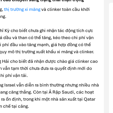
g,
thị trường xi măng
và clinker toàn cầu khởi
ọng.
hĩ Kỳ cho biết chưa ghi nhận tác động tích cực
iá dầu và than có thể tăng, kéo theo chi phí vận
i phí đầu vào tăng mạnh, giá hợp đồng có thể
uy mô thị trường xuất khẩu xi măng và clinker.
 Hải cho biết đã nhận được chào giá clinker cao
ên vẫn tạm thời chưa đưa ra quyết định mới do
hi phí vận tải.
ng Israel vẫn diễn ra bình thường nhưng nhiều nhà
đang căng thẳng. Còn tại Ả Rập Saudi, các hoạt
ra ổn định, trong khi một nhà sản xuất tại Qatar
n chế tại cảng.