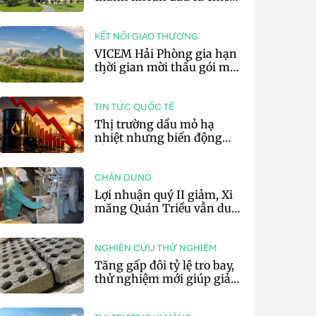
lược của doanh nghiệp xi
măng
KẾT NỐI GIAO THƯƠNG
VICEM Hải Phòng gia hạn
thời gian mời thầu gói mua
sắm đất đá silic đợt 3 năm
2026
TIN TỨC QUỐC TẾ
Thị trường dầu mỏ hạ
nhiệt nhưng biến động
vẫn khó lường
CHÂN DUNG
Lợi nhuận quý II giảm, Xi
măng Quán Triều vẫn duy
trì trả cổ tức tiền mặt
NGHIÊN CỨU THỬ NGHIỆM
Tăng gấp đôi tỷ lệ tro bay,
thử nghiệm mới giúp giảm
20% phát thải carbon cho
bê tông