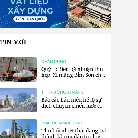
TIN MỚI
CHÂN DUNG
Quý II: Biên lợi nhuận thu
hẹp, Xi măng Bỉm Sơn chỉ
lãi 10,97 tỷ đồng
THỊ TRƯỜNG XI MĂNG
Báo cáo bán niên hé lộ sự
dịch chuyển chiến lược của
các tập đoàn xi măng toàn
cầu
PHÁT ĐIỆN NHIỆT DƯ
Thu hồi nhiệt thải đang trở
thành khoản đầu tư chiến