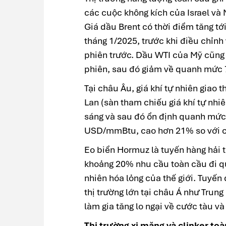
các cuộc không kích của Israel và M
Giá dầu Brent có thời điểm tăng t
tháng 1/2025, trước khi điều chỉnh
phiên trước. Dầu WTI của Mỹ cũng
phiên, sau đó giảm về quanh mức 
Tại châu Âu, giá khí tự nhiên giao 
Lan (sàn tham chiếu giá khí tự nhi
sáng và sau đó ổn định quanh mứ
USD/mmBtu, cao hơn 21% so với cu
Eo biển Hormuz là tuyến hàng hải 
khoảng 20% nhu cầu toàn cầu đi q
nhiên hóa lỏng của thế giới. Tuyế
thị trường lớn tại châu Á như Trung
làm gia tăng lo ngại về cước tàu và
Thị trường xi măng và clinker to