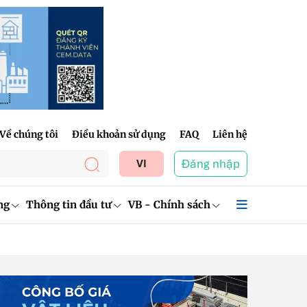
Về chúng tôi
Điều khoản sử dụng
FAQ
Liên hệ
Đăng nhập
VI
ng
Thông tin đầu tư
VB - Chính sách