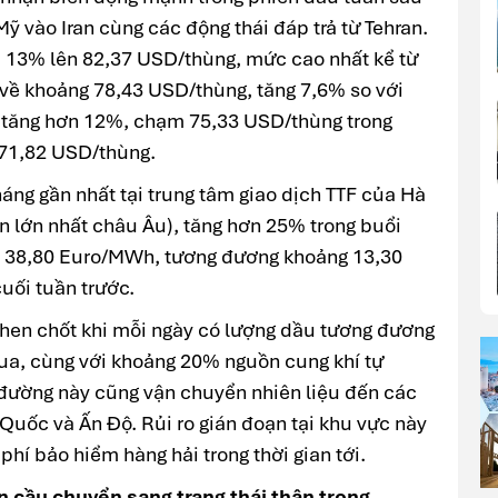
ỹ vào Iran cùng các động thái đáp trả từ Tehran.
ới 13% lên 82,37 USD/thùng, mức cao nhất kể từ
 về khoảng 78,43 USD/thùng, tăng 7,6% so với
 tăng hơn 12%, chạm 75,33 USD/thùng trong
71,82 USD/thùng.
tháng gần nhất tại trung tâm giao dịch TTF của Hà
ên lớn nhất châu Âu), tăng hơn 25% trong buổi
c 38,80 Euro/MWh, tương đương khoảng 13,30
ối tuần trước.
then chốt khi mỗi ngày có lượng dầu tương đương
ua, cùng với khoảng 20% nguồn cung khí tự
n đường này cũng vận chuyển nhiên liệu đến các
 Quốc và Ấn Độ. Rủi ro gián đoạn tại khu vực này
 phí bảo hiểm hàng hải trong thời gian tới.
àn cầu chuyển sang trạng thái thận trọng