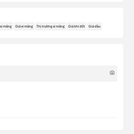
 xi măng
Giá xi măng
Thị trường xi măng
Giá khí đốt
Giá dầu