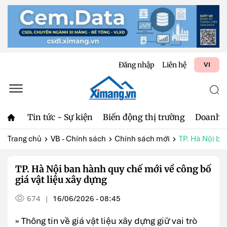
Đăng nhập
Liên hệ
VI
Tin tức - Sự kiện
Biến động thị trường
Doanh 
Trang chủ
VB - Chính sách
Chính sách mới
TP. Hà Nội ba
TP. Hà Nội ban hành quy chế mới về công bố
giá vật liệu xây dựng
674
16/06/2026 - 08:45
|
» Thông tin về giá vật liệu xây dựng giữ vai trò