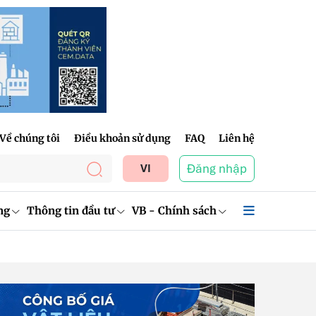
Về chúng tôi
Điều khoản sử dụng
FAQ
Liên hệ
Đăng nhập
VI
ng
Thông tin đầu tư
VB - Chính sách