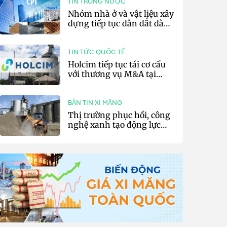
TIN TRONG NƯỚC
Nhóm nhà ở và vật liệu xây
dựng tiếp tục dẫn dắt đà
tăng CPI 7 tháng đầu năm
2026
TIN TỨC QUỐC TẾ
Holcim tiếp tục tái cơ cấu
với thương vụ M&A tại
Philippines cho Huaxin
BẢN TIN XI MĂNG
Thị trường phục hồi, công
nghệ xanh tạo động lực
mới cho ngành xi măng