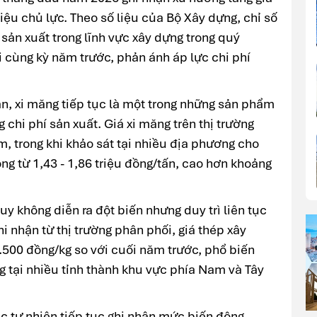
iệu chủ lực. Theo số liệu của Bộ Xây dựng, chỉ số
 sản xuất trong lĩnh vực xây dựng trong quý
 cùng kỳ năm trước, phản ánh áp lực chi phí
n, xi măng tiếp tục là một trong những sản phẩm
 chi phí sản xuất. Giá xi măng trên thị trường
, trong khi khảo sát tại nhiều địa phương cho
g từ 1,43 - 1,86 triệu đồng/tấn, cao hơn khoảng
tuy không diễn ra đột biến nhưng duy trì liên tục
i nhận từ thị trường phân phối, giá thép xây
.500 đồng/kg so với cuối năm trước, phổ biến
 tại nhiều tỉnh thành khu vực phía Nam và Tây
ác tự nhiên tiếp tục ghi nhận mức biến động