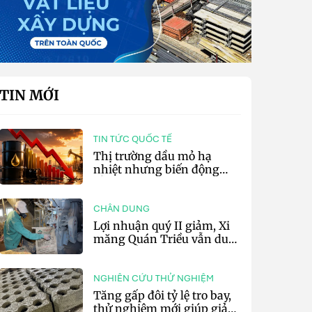
TIN MỚI
TIN TỨC QUỐC TẾ
Thị trường dầu mỏ hạ
nhiệt nhưng biến động
vẫn khó lường
CHÂN DUNG
Lợi nhuận quý II giảm, Xi
măng Quán Triều vẫn duy
trì trả cổ tức tiền mặt
NGHIÊN CỨU THỬ NGHIỆM
Tăng gấp đôi tỷ lệ tro bay,
thử nghiệm mới giúp giảm