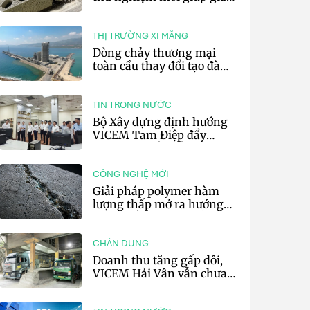
20% phát thải carbon cho
bê tông
THỊ TRƯỜNG XI MĂNG
Dòng chảy thương mại
toàn cầu thay đổi tạo đà
cho xuất khẩu xi măng và
clinker của Thổ Nhĩ Kỳ
TIN TRONG NƯỚC
Bộ Xây dựng định hướng
VICEM Tam Điệp đẩy
mạnh chuyển đổi số và sản
xuất xanh
CÔNG NGHỆ MỚI
Giải pháp polymer hàm
lượng thấp mở ra hướng
phát triển vật liệu nền xi
măng tự phục hồi
CHÂN DUNG
Doanh thu tăng gấp đôi,
VICEM Hải Vân vẫn chưa
thoát lỗ