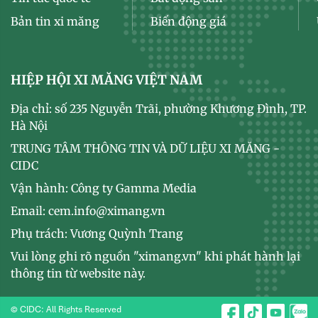
Bản tin xi măng
Biến động giá
HIỆP HỘI XI MĂNG VIỆT NAM
Địa chỉ: số 235 Nguyễn Trãi, phường Khương Đình, TP.
Hà Nội
TRUNG TÂM THÔNG TIN VÀ DỮ LIỆU XI MĂNG -
CIDC
Vận hành: Công ty Gamma Media
Email: cem.info@ximang.vn
Phụ trách: Vương Quỳnh Trang
Vui lòng ghi rõ nguồn "ximang.vn" khi phát hành lại
thông tin từ website này.
© CIDC: All Rights Reserved