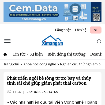
Đăng nhập
Liên hệ
VI
Tin tức - Sự kiện
Biến động thị trường
Doanh 
Trang chủ
Khoa học công nghệ
Nghiên cứu thử nghiệm
Ph
Phát triển ngói bê tông từ tro bay và thủy
tinh tái chế giúp giảm phát thải carbon
1164
28/10/2025 - 14:45
|
» Các nhà nghiên cứu tại Viện Công nghệ Hoàng