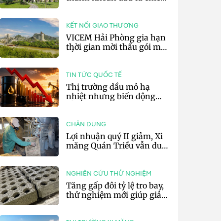
lược của doanh nghiệp xi
măng
KẾT NỐI GIAO THƯƠNG
VICEM Hải Phòng gia hạn
thời gian mời thầu gói mua
sắm đất đá silic đợt 3 năm
2026
TIN TỨC QUỐC TẾ
Thị trường dầu mỏ hạ
nhiệt nhưng biến động
vẫn khó lường
CHÂN DUNG
Lợi nhuận quý II giảm, Xi
măng Quán Triều vẫn duy
trì trả cổ tức tiền mặt
NGHIÊN CỨU THỬ NGHIỆM
Tăng gấp đôi tỷ lệ tro bay,
thử nghiệm mới giúp giảm
20% phát thải carbon cho
bê tông