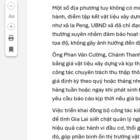
Một số địa phương tuy không có m
hành, điểm tập kết vật liệu xây dự
Aa
như xã Ia Peng, UBND xã đã chỉ đạ
thường xuyên nhằm đảm bảo hoạt độ
tọa độ, không gây ảnh hưởng đến đị
Ông Phan Văn Cường, Chánh Thanh t
bằng giá vật liệu xây dựng và kịp t
công tác chuyên trách thu thập thôn
giá định kỳ theo quý hoặc tháng n
hàng tuần hoặc ngay khi phát sinh
yêu cầu báo cáo kịp thời nếu giá bá
Việc triển khai đồng bộ công tác ki
để tỉnh Gia Lai siết chặt quản lý 
hiệu quả các hành vi đầu cơ, thổi
đó, góp phần bình ổn thị trường vậ