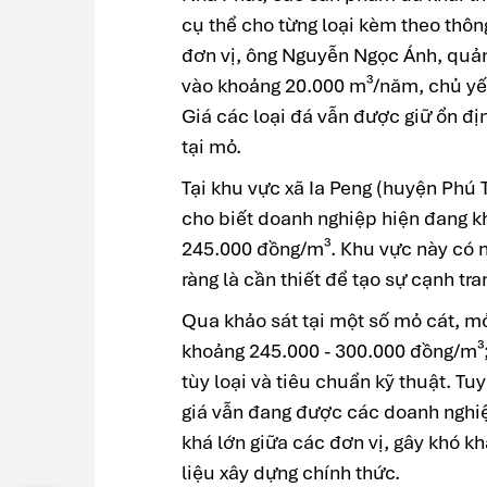
cụ thể cho từng loại kèm theo thôn
đơn vị, ông Nguyễn Ngọc Ánh, quản
vào khoảng 20.000 m³/năm, chủ yếu
Giá các loại đá vẫn được giữ ổn đị
tại mỏ.
Tại khu vực xã Ia Peng (huyện Phú
cho biết doanh nghiệp hiện đang kh
245.000 đồng/m³. Khu vực này có nh
ràng là cần thiết để tạo sự cạnh t
Qua khảo sát tại một số mỏ cát, mỏ
khoảng 245.000 - 300.000 đồng/m³;
tùy loại và tiêu chuẩn kỹ thuật. Tu
giá vẫn đang được các doanh nghiệ
khá lớn giữa các đơn vị, gây khó kh
liệu xây dựng chính thức.