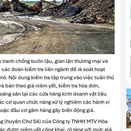
 tranh chống buôn lậu, gian lận thương mại và
 các đoàn kiểm tra liên ngành để rà soát hoạt
mỏ. Nội dung kiểm tra tập trung vào việc tuân thủ
và bán theo giá niêm yết, kiểm tra hóa đơn,
áng sản tại các cửa hàng kinh doanh vật liệu
các cơ quan chức năng xử lý nghiêm các hành vi
 hoặc đầu cơ găm hàng gây biến động giá.
ông (huyện Chư Sê) của Công ty TNHH MTV Hòa
ác được niêm yết công khai, rõ ràng với mức giá