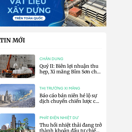
TIN MỚI
CHÂN DUNG
Quý II: Biên lợi nhuận thu
hẹp, Xi măng Bỉm Sơn chỉ
lãi 10,97 tỷ đồng
THỊ TRƯỜNG XI MĂNG
Báo cáo bán niên hé lộ sự
dịch chuyển chiến lược của
các tập đoàn xi măng toàn
cầu
PHÁT ĐIỆN NHIỆT DƯ
Thu hồi nhiệt thải đang trở
thành khoản đầu tư chiến