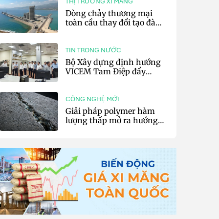
THỊ TRƯỜNG XI MĂNG
Dòng chảy thương mại
toàn cầu thay đổi tạo đà
cho xuất khẩu xi măng và
clinker của Thổ Nhĩ Kỳ
TIN TRONG NƯỚC
Bộ Xây dựng định hướng
VICEM Tam Điệp đẩy
mạnh chuyển đổi số và sản
xuất xanh
CÔNG NGHỆ MỚI
Giải pháp polymer hàm
lượng thấp mở ra hướng
phát triển vật liệu nền xi
măng tự phục hồi