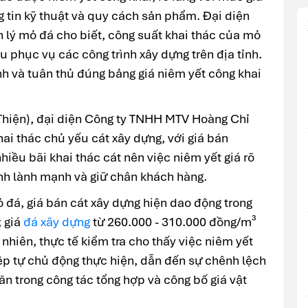
g tin kỹ thuật và quy cách sản phẩm. Đại diện
 lý mỏ đá cho biết, công suất khai thác của mỏ
 phục vụ các công trình xây dựng trên địa tỉnh.
nh và tuân thủ đúng bảng giá niêm yết công khai
 Thiện), đại diện Công ty TNHH MTV Hoàng Chỉ
ai thác chủ yếu cát xây dựng, với giá bán
iều bãi khai thác cát nên việc niêm yết giá rõ
ranh lành mạnh và giữ chân khách hàng.
 đá, giá bán cát xây dựng hiện dao động trong
 giá
đá xây dựng
từ 260.000 - 310.000 đồng/m³
y nhiên, thực tế kiểm tra cho thấy việc niêm yết
p tự chủ động thực hiện, dẫn đến sự chênh lệch
ăn trong công tác tổng hợp và công bố giá vật