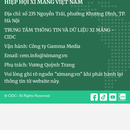
HIỆP HỘI XI MĂNG VIỆT NAM
Địa chỉ: số 235 Nguyễn Trãi, phường Khương Đình, TP.
Hà Nội
TRUNG TÂM THÔNG TIN VÀ DỮ LIỆU XI MĂNG -
CIDC
Vận hành: Công ty Gamma Media
Email: cem.info@ximang.vn
Phụ trách: Vương Quỳnh Trang
Vui lòng ghi rõ nguồn "ximang.vn" khi phát hành lại
thông tin từ website này.
© CIDC: All Rights Reserved