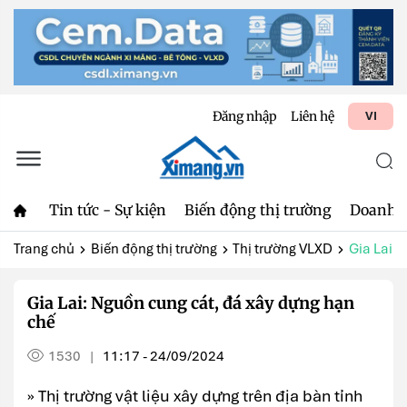
Đăng nhập
Liên hệ
VI
Tin tức - Sự kiện
Biến động thị trường
Doanh 
Trang chủ
Biến động thị trường
Thị trường VLXD
Gia Lai: 
Gia Lai: Nguồn cung cát, đá xây dựng hạn
chế
1530
11:17 - 24/09/2024
|
» Thị trường vật liệu xây dựng trên địa bàn tỉnh