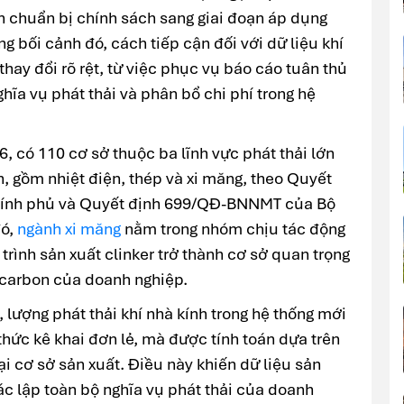
 chuẩn bị chính sách sang giai đoạn áp dụng
ng bối cảnh đó, cách tiếp cận đối với dữ liệu khí
hay đổi rõ rệt, từ việc phục vụ báo cáo tuân thủ
ghĩa vụ phát thải và phân bổ chi phí trong hệ
6, có 110 cơ sở thuộc ba lĩnh vực phát thải lớn
, gồm nhiệt điện, thép và xi măng, theo Quyết
hính phủ và Quyết định 699/QĐ-BNNMT của Bộ
đó,
ngành xi măng
nằm trong nhóm chịu tác động
 trình sản xuất clinker trở thành cơ sở quan trọng
 carbon của doanh nghiệp.
 lượng phát thải khí nhà kính trong hệ thống mới
hức kê khai đơn lẻ, mà được tính toán dựa trên
ại cơ sở sản xuất. Điều này khiến dữ liệu sản
xác lập toàn bộ nghĩa vụ phát thải của doanh