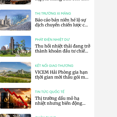
lãi 10,97 tỷ đồng
THỊ TRƯỜNG XI MĂNG
Báo cáo bán niên hé lộ sự
dịch chuyển chiến lược của
các tập đoàn xi măng toàn
cầu
PHÁT ĐIỆN NHIỆT DƯ
Thu hồi nhiệt thải đang trở
thành khoản đầu tư chiến
lược của doanh nghiệp xi
măng
KẾT NỐI GIAO THƯƠNG
VICEM Hải Phòng gia hạn
thời gian mời thầu gói mua
sắm đất đá silic đợt 3 năm
2026
TIN TỨC QUỐC TẾ
Thị trường dầu mỏ hạ
nhiệt nhưng biến động
vẫn khó lường