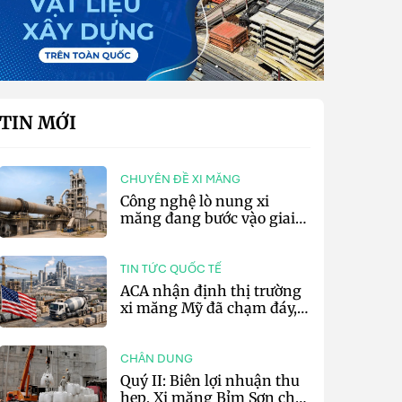
TIN MỚI
CHUYÊN ĐỀ XI MĂNG
Công nghệ lò nung xi
măng đang bước vào giai
đoạn cạnh tranh bằng
hiệu suất và số hóa
TIN TỨC QUỐC TẾ
ACA nhận định thị trường
xi măng Mỹ đã chạm đáy,
kỳ vọng phục hồi từ năm
2027
CHÂN DUNG
Quý II: Biên lợi nhuận thu
hẹp, Xi măng Bỉm Sơn chỉ