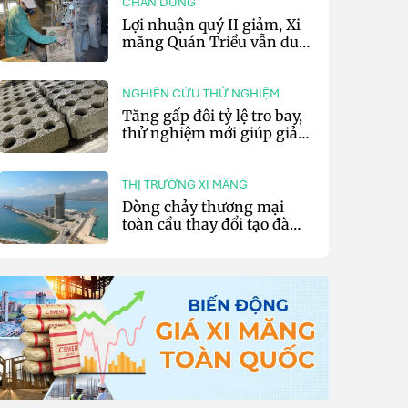
CHÂN DUNG
Lợi nhuận quý II giảm, Xi
măng Quán Triều vẫn duy
trì trả cổ tức tiền mặt
NGHIÊN CỨU THỬ NGHIỆM
Tăng gấp đôi tỷ lệ tro bay,
thử nghiệm mới giúp giảm
20% phát thải carbon cho
bê tông
THỊ TRƯỜNG XI MĂNG
Dòng chảy thương mại
toàn cầu thay đổi tạo đà
cho xuất khẩu xi măng và
clinker của Thổ Nhĩ Kỳ