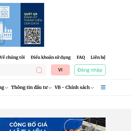
Về chúng tôi
Điều khoản sử dụng
FAQ
Liên hệ
Đăng nhập
VI
ng
Thông tin đầu tư
VB - Chính sách