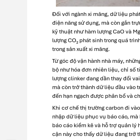
Đối với ngành xi măng, dữ liệu phát
điện năng sử dụng, mà còn gắn trực 
kỹ thuật như hàm lượng CaO và Mg
lượng CO₂ phát sinh trong quá trìn
trong sản xuất xi măng.
Từ góc độ vận hành nhà máy, những 
bộ như hóa đơn nhiên liệu, chỉ số t
lượng clinker đang dần thay đổi va
mà còn trở thành dữ liệu đầu vào tr
đến hạn ngạch được phân bổ và ch
Khi cơ chế thị trường carbon đi và
nhập dữ liệu phục vụ báo cáo, mà h
báo cáo kiểm kê và hỗ trợ quản lý
cận này cho thấy dữ liệu đang trở 