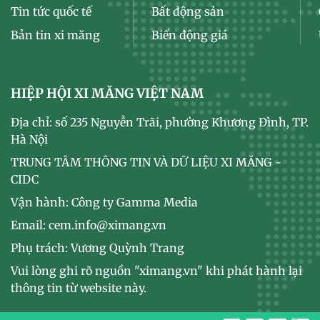
Tin tức quốc tế
Bất động sản
Bản tin xi măng
Biến động giá
HIỆP HỘI XI MĂNG VIỆT NAM
Địa chỉ: số 235 Nguyễn Trãi, phường Khương Đình, TP.
Hà Nội
TRUNG TÂM THÔNG TIN VÀ DỮ LIỆU XI MĂNG -
CIDC
Vận hành: Công ty Gamma Media
Email: cem.info@ximang.vn
Phụ trách: Vương Quỳnh Trang
Vui lòng ghi rõ nguồn "ximang.vn" khi phát hành lại
thông tin từ website này.