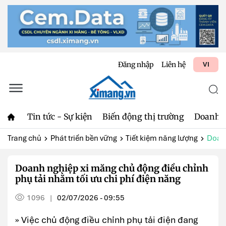
Đăng nhập
Liên hệ
VI
Tin tức - Sự kiện
Biến động thị trường
Doanh 
Trang chủ
Phát triển bền vững
Tiết kiệm năng lượng
Doanh
Doanh nghiệp xi măng chủ động điều chỉnh
phụ tải nhằm tối ưu chi phí điện năng
1096
02/07/2026 - 09:55
|
» Việc chủ động điều chỉnh phụ tải điện đang