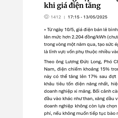
khi giá điện tăng
1412
17:15 - 13/05/2025
|
» Từ ngày 10/5, giá điện bán lẻ bì
lên mức hơn 2.204 đồng/kWh (chưa 
trong vòng một năm qua, tạo sức ép
là lĩnh vực vốn phụ thuộc nhiều và
Theo ông Lương Đức Long, Phó Ch
Nam, điện chiếm khoảng 15% tron
này có thể tăng lên 17% sau đợt đ
khâu tiêu tốn điện năng nhất, h
doanh nghiệp xi măng. Bối cảnh càn
đầu vào khác như than, xăng dầu và
doanh nghiệp không còn lựa chọn 
phí, nếu không muốn tiếp tục bào 