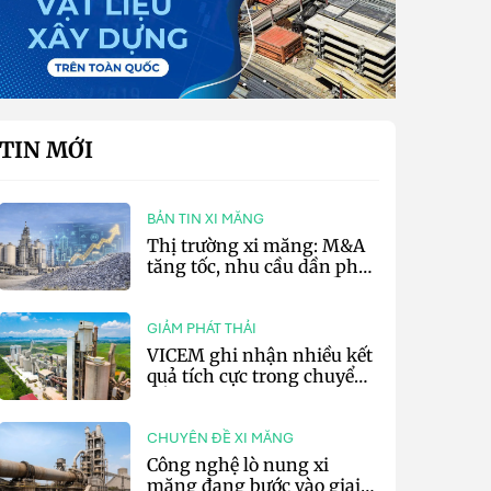
TIN MỚI
BẢN TIN XI MĂNG
Thị trường xi măng: M&A
tăng tốc, nhu cầu dần phục
hồi và áp lực chi phí vẫn
hiện hữu
GIẢM PHÁT THẢI
VICEM ghi nhận nhiều kết
quả tích cực trong chuyển
đổi xanh 6 tháng đầu năm
CHUYÊN ĐỀ XI MĂNG
Công nghệ lò nung xi
măng đang bước vào giai