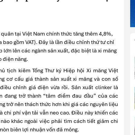
nh quân tại Việt Nam chính thức tăng thêm 4,8%,
bao gồm VAT). Đây là lần điều chỉnh thứ tư chỉ
 lớn lên các ngành sản xuất, đặc biệt là xi măng
o điện năng.
ủ tịch kiêm Tổng Thư ký Hiệp hội Xi măng Việt
g cơ cấu giá thành sản xuất xi măng và con số
iều chỉnh giá điện vừa rồi. Sản xuất clinker là
iện đang trở thành “tâm điểm đau đầu” của các
g trở nên thách thức hơn khi giá các nguyên liệu
 chi phí vận tải vẫn neo cao. Điều này khiến các
nào khác ngoài việc phải tìm cách tiết giảm chi
mòn biên lợi nhuận vốn đã mỏng.