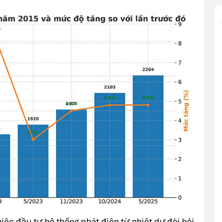
iệc đầu tư hệ thống phát điện từ nhiệt dư đòi hỏi