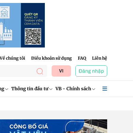
Về chúng tôi
Điều khoản sử dụng
FAQ
Liên hệ
Đăng nhập
VI
ng
Thông tin đầu tư
VB - Chính sách