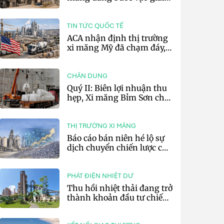
đoạn cạnh tranh bằng
hiệu suất và số hóa
TIN TỨC QUỐC TẾ
ACA nhận định thị trường
xi măng Mỹ đã chạm đáy,
kỳ vọng phục hồi từ năm
2027
CHÂN DUNG
Quý II: Biên lợi nhuận thu
hẹp, Xi măng Bỉm Sơn chỉ
lãi 10,97 tỷ đồng
THỊ TRƯỜNG XI MĂNG
Báo cáo bán niên hé lộ sự
dịch chuyển chiến lược của
các tập đoàn xi măng toàn
cầu
PHÁT ĐIỆN NHIỆT DƯ
Thu hồi nhiệt thải đang trở
thành khoản đầu tư chiến
lược của doanh nghiệp xi
măng