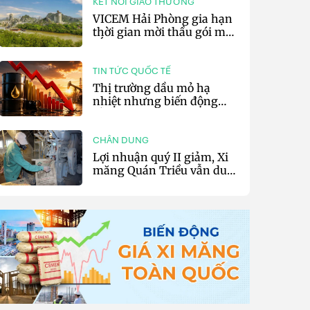
KẾT NỐI GIAO THƯƠNG
VICEM Hải Phòng gia hạn
thời gian mời thầu gói mua
sắm đất đá silic đợt 3 năm
2026
TIN TỨC QUỐC TẾ
Thị trường dầu mỏ hạ
nhiệt nhưng biến động
vẫn khó lường
CHÂN DUNG
Lợi nhuận quý II giảm, Xi
măng Quán Triều vẫn duy
trì trả cổ tức tiền mặt