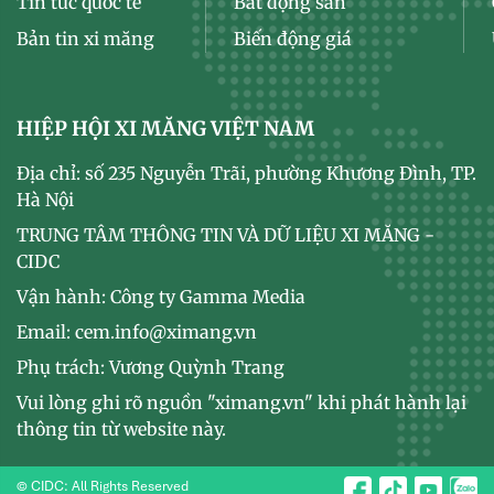
Tin tức quốc tế
Bất động sản
Bản tin xi măng
Biến động giá
HIỆP HỘI XI MĂNG VIỆT NAM
Địa chỉ: số 235 Nguyễn Trãi, phường Khương Đình, TP.
Hà Nội
TRUNG TÂM THÔNG TIN VÀ DỮ LIỆU XI MĂNG -
CIDC
Vận hành: Công ty Gamma Media
Email: cem.info@ximang.vn
Phụ trách: Vương Quỳnh Trang
Vui lòng ghi rõ nguồn "ximang.vn" khi phát hành lại
thông tin từ website này.
© CIDC: All Rights Reserved