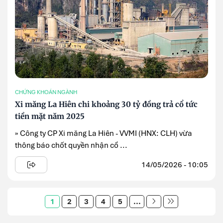
CHỨNG KHOÁN NGÀNH
Xi măng La Hiên chi khoảng 30 tỷ đồng trả cổ tức
tiền mặt năm 2025
» Công ty CP Xi măng La Hiên - VVMI (HNX: CLH) vừa
thông báo chốt quyền nhận cổ ...
14/05/2026 - 10:05
1
2
3
4
5
...