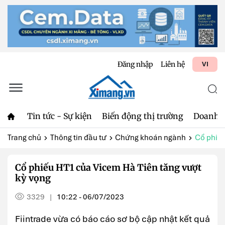
Đăng nhập
Liên hệ
VI
Tin tức - Sự kiện
Biến động thị trường
Doanh 
Trang chủ
Thông tin đầu tư
Chứng khoán ngành
Cổ phiếu
Cổ phiếu HT1 của Vicem Hà Tiên tăng vượt
kỳ vọng
3329
10:22 - 06/07/2023
|
Fiintrade vừa có báo cáo sơ bộ cập nhật kết quả