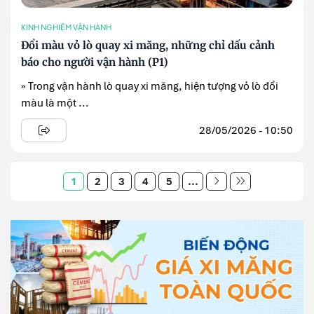
KINH NGHIỆM VẬN HÀNH
Đổi màu vỏ lò quay xi măng, những chỉ dấu cảnh
báo cho người vận hành (P1)
» Trong vận hành lò quay xi măng, hiện tượng vỏ lò đổi
màu là một ...
28/05/2026 - 10:50
1
2
3
4
5
...