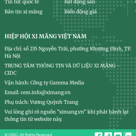
Tin tức quốc tế
Bất động sản
Bản tin xi măng
Biến động giá
HIỆP HỘI XI MĂNG VIỆT NAM
Địa chỉ: số 235 Nguyễn Trãi, phường Khương Đình, TP.
Hà Nội
TRUNG TÂM THÔNG TIN VÀ DỮ LIỆU XI MĂNG -
CIDC
Vận hành: Công ty Gamma Media
Email: cem.info@ximang.vn
Phụ trách: Vương Quỳnh Trang
Vui lòng ghi rõ nguồn "ximang.vn" khi phát hành lại
thông tin từ website này.
© CIDC: All Rights Reserved