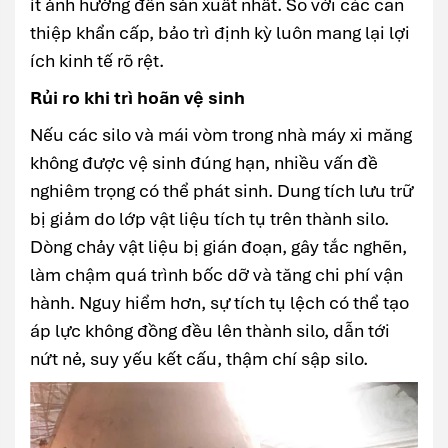
ít ảnh hưởng đến sản xuất nhất. So với các can
thiệp khẩn cấp, bảo trì định kỳ luôn mang lại lợi
ích kinh tế rõ rệt.
Rủi ro khi trì hoãn vệ sinh
Nếu các silo và mái vòm trong nhà máy xi măng
không được vệ sinh đúng hạn, nhiều vấn đề
nghiêm trọng có thể phát sinh. Dung tích lưu trữ
bị giảm do lớp vật liệu tích tụ trên thành silo.
Dòng chảy vật liệu bị gián đoạn, gây tắc nghẽn,
làm chậm quá trình bốc dỡ và tăng chi phí vận
hành. Nguy hiểm hơn, sự tích tụ lệch có thể tạo
áp lực không đồng đều lên thành silo, dẫn tới
nứt nẻ, suy yếu kết cấu, thậm chí sập silo.