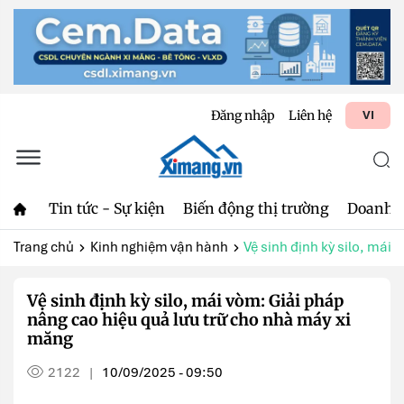
Đăng nhập
Liên hệ
VI
Tin tức - Sự kiện
Biến động thị trường
Doanh 
Trang chủ
Kinh nghiệm vận hành
Vệ sinh định kỳ silo, mái 
Vệ sinh định kỳ silo, mái vòm: Giải pháp
nâng cao hiệu quả lưu trữ cho nhà máy xi
măng
2122
10/09/2025 - 09:50
|