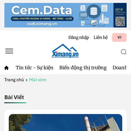
Đăng nhập
Liên hệ
VI
Tin tức - Sự kiện
Biến động thị trường
Doanh 
Trang chủ
Mái vòm
Bài Viết